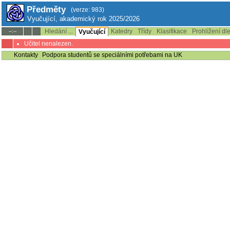
Předměty
(verze: 983)
Vyučující, akademický rok 2025/2026
Hledání ...
Katedry
Třídy
Klasifikace
Prohlížení dl
--:--
Vyučující
Učitel nenalezen.
Kontakty
Podpora studentů se speciálními potřebami na UK