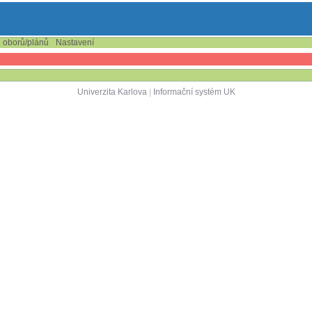
e oborů/plánů
Nastavení
Univerzita Karlova
|
Informační systém UK