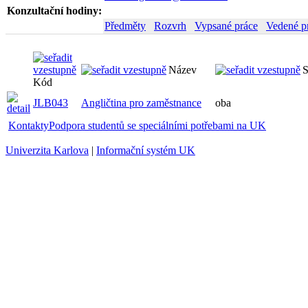
Konzultační hodiny:
Předměty
Rozvrh
Vypsané práce
Vedené p
Název
S
Kód
JLB043
Angličtina pro zaměstnance
oba
Kontakty
Podpora studentů se speciálními potřebami na UK
Univerzita Karlova
|
Informační systém UK