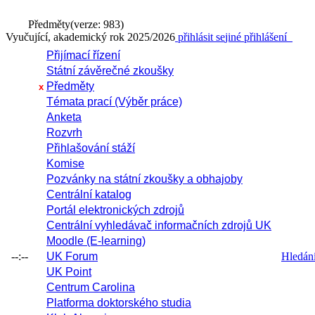
Předměty
(verze: 983)
Vyučující, akademický rok 2025/2026
přihlásit se
jiné přihlášení
Přijímací řízení
Státní závěrečné zkoušky
Předměty
x
Témata prací (Výběr práce)
Anketa
Rozvrh
Přihlašování stáží
Komise
Pozvánky na státní zkoušky a obhajoby
Centrální katalog
Portál elektronických zdrojů
Centrální vyhledávač informačních zdrojů UK
Moodle (E-learning)
--:--
UK Forum
Hledání 
UK Point
Centrum Carolina
Platforma doktorského studia