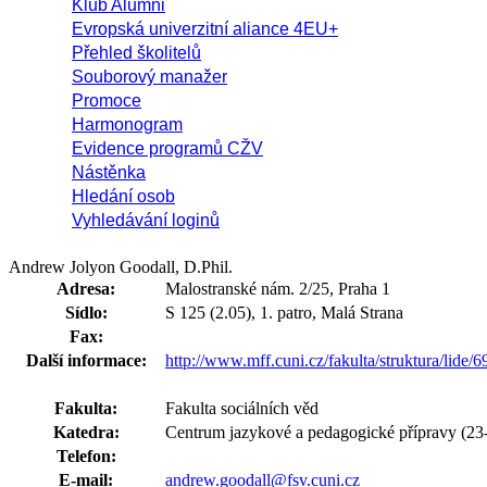
Klub Alumni
Evropská univerzitní aliance 4EU+
Přehled školitelů
Souborový manažer
Promoce
Harmonogram
Evidence programů CŽV
Nástěnka
Hledání osob
Vyhledávání loginů
Andrew Jolyon Goodall, D.Phil.
Adresa:
Malostranské nám. 2/25, Praha 1
Sídlo:
S 125 (2.05), 1. patro, Malá Strana
Fax:
Další informace:
http://www.mff.cuni.cz/fakulta/struktura/lide/
Fakulta:
Fakulta sociálních věd
Katedra:
Centrum jazykové a pedagogické přípravy (23
Telefon:
E-mail:
andrew.goodall@fsv.cuni.cz