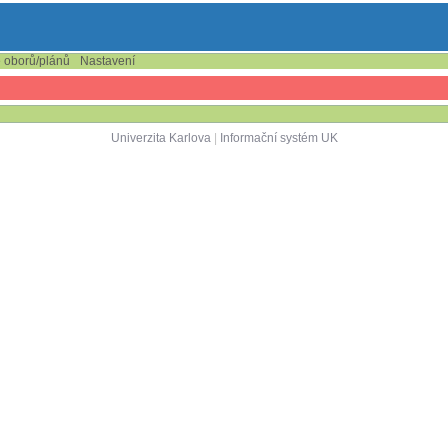
e oborů/plánů
Nastavení
Univerzita Karlova
|
Informační systém UK