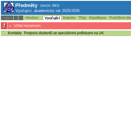
Předměty
(verze: 983)
Vyučující, akademický rok 2025/2026
Hledání ...
Katedry
Třídy
Klasifikace
Prohlížení dl
--:--
Vyučující
Učitel nenalezen.
Kontakty
Podpora studentů se speciálními potřebami na UK