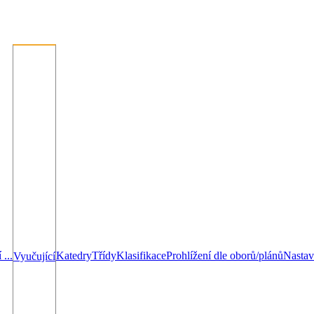
...
Katedry
Třídy
Klasifikace
Prohlížení dle oborů/plánů
Nastav
Vyučující