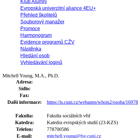
Klub Alumni
Evropská univerzitní aliance 4EU+
Přehled školitelů
Souborový manažer
Promoce
Harmonogram
Evidence programů CŽV
Nástěnka
Hledání osob
Vyhledávání loginů
Mitchell Young, M.A., Ph.D.
Adresa:
Sídlo:
Fax:
Další informace:
https://is.cuni.cz/webapps/whois2/osoba/169
Fakulta:
Fakulta sociálních věd
Katedra:
Katedra evropských studií (23-KZS)
Telefon:
778700586
E-mail:
mitchell.young@fsv.cuni.cz