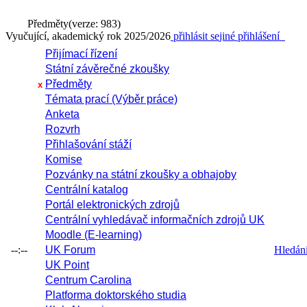
Předměty
(verze: 983)
Vyučující, akademický rok 2025/2026
přihlásit se
jiné přihlášení
Přijímací řízení
Státní závěrečné zkoušky
Předměty
x
Témata prací (Výběr práce)
Anketa
Rozvrh
Přihlašování stáží
Komise
Pozvánky na státní zkoušky a obhajoby
Centrální katalog
Portál elektronických zdrojů
Centrální vyhledávač informačních zdrojů UK
Moodle (E-learning)
--:--
UK Forum
Hledání 
UK Point
Centrum Carolina
Platforma doktorského studia