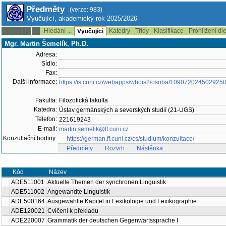
Předměty
(verze: 983)
Vyučující, akademický rok 2025/2026
Hledání ...
Katedry
Třídy
Klasifikace
Prohlížení dl
--:--
Vyučující
Mgr. Martin Šemelík, Ph.D.
Adresa:
Sídlo:
Fax:
Další informace:
https://is.cuni.cz/webapps/whois2/osoba/109072024502925
Fakulta:
Filozofická fakulta
Katedra:
Ústav germánských a severských studií (21-UGS)
Telefon:
221619243
E-mail:
martin.semelik@ff.cuni.cz
Konzultační hodiny:
https://german.ff.cuni.cz/cs/studium/konzultace/
Předměty
Rozvrh
Nástěnka
Kód
Název
ADE511001
Aktuelle Themen der synchronen Linguistik
ADE511002
Angewandte Linguistik
ADE500164
Ausgewählte Kapitel in Lexikologie und Lexikographie
ADE120021
Cvičení k překladu
ADE220007
Grammatik der deutschen Gegenwartssprache I