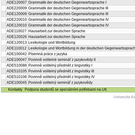
ADE120007
Grammatik der deutschen Gegenwartssprache I
ADE220009
Grammatik der deutschen Gegenwartssprache III
ADE120009
Grammatik der deutschen Gegenwartssprache III
ADE220010
Grammatik der deutschen Gegenwartssprache IV
ADE120010
Grammatik der deutschen Gegenwartssprache IV
ADE110027
Hausarbeit zur deutschen Sprache
ADE120026
Hausarbeit zur deutschen Sprache
ADE120013
Lexikologie und Wortbildung
ADE110012
Lexikologie und Wortbildung in der deutschen Gegenwartssprac
ADE100042
Písemná práce z jazyka
ADE100047
Povinně volitelné seminář z jazykovědy II
ADE510088
Povinně volitelný předmět z lingvistiky I
ADE510105
Povinně volitelný předmět z lingvistiky III
ADE510106
Povinně volitelný předmět z lingvistiky IV
ADE100045
Povinně volitelný seminář z jazykovědy
Kontakty
Podpora studentů se speciálními potřebami na UK
Univerzita K