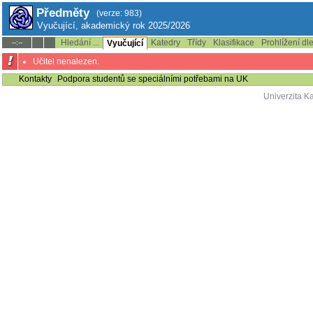
Předměty
(verze: 983)
Vyučující, akademický rok 2025/2026
Hledání ...
Katedry
Třídy
Klasifikace
Prohlížení dl
--:--
Vyučující
Učitel nenalezen.
Kontakty
Podpora studentů se speciálními potřebami na UK
Univerzita K