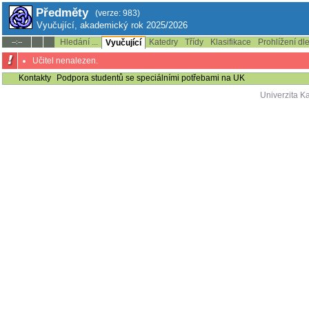
Předměty
(verze: 983)
Vyučující, akademický rok 2025/2026
Hledání ...
Katedry
Třídy
Klasifikace
Prohlížení dl
--:--
Vyučující
Učitel nenalezen.
Kontakty
Podpora studentů se speciálními potřebami na UK
Univerzita K