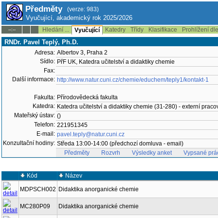
Předměty
(verze: 983)
Vyučující, akademický rok 2025/2026
Hledání ...
Katedry
Třídy
Klasifikace
Prohlížení dl
--:--
Vyučující
RNDr. Pavel Teplý, Ph.D.
Adresa:
Albertov 3, Praha 2
Sídlo:
PřF UK, Katedra učitelství a didaktiky chemie
Fax:
Další informace:
http://www.natur.cuni.cz/chemie/educhem/teply1/kontakt-1
Fakulta:
Přírodovědecká fakulta
Katedra:
Katedra učitelství a didaktiky chemie (31-280) - externí praco
Mateřský ústav:
()
Telefon:
221951345
E-mail:
pavel.teply@natur.cuni.cz
Konzultační hodiny:
Středa 13:00-14:00 (předchozí domluva - email)
Předměty
Rozvrh
Výsledky anket
Vypsané prá
Kód
Název
MDPSCH002
Didaktika anorganické chemie
MC280P09
Didaktika anorganické chemie