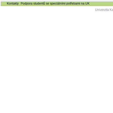
Kontakty
Podpora studentů se speciálními potřebami na UK
Univerzita K