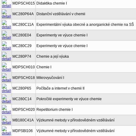
MDPSCH015
Didaktika chemie I
MC280P64A
Distanční vzdělávání v chemii
MC280C11A
Experimentální výuka obecné a anorganické chemie na SŠ
MC280E04
Experimenty ve výuce chemie I
MC280C29
Experimenty ve výuce chemie I
MC280P74
Chemie a její výuka
MDPSCH010
Chemie I
MDPSCH018
Mikrovyučování I
MC280P65
Počítače a internet v chemii II
MC280C14
Pokročilé experimenty ve výuce chemie
MDPSCH020
Repetitorium chemie I
MB180C41A
Výzkumné metody v přírodovědném vzdělávání
MDPSBI106
Výzkumné metody v přírodovědném vzdělávání