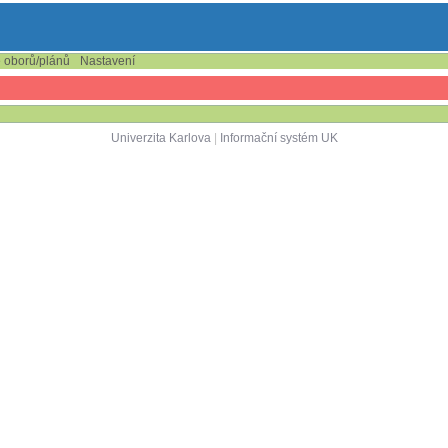
e oborů/plánů
Nastavení
Univerzita Karlova
|
Informační systém UK