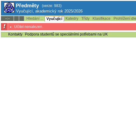
Předměty
(verze: 983)
Vyučující, akademický rok 2025/2026
Hledání ...
Katedry
Třídy
Klasifikace
Prohlížení dl
--:--
Vyučující
Učitel nenalezen.
Kontakty
Podpora studentů se speciálními potřebami na UK