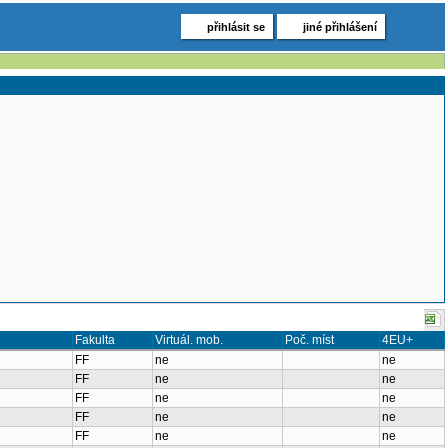
přihlásit se
jiné přihlášení
Fakulta
Virtuál. mob.
Poč. míst
4EU+
FF
ne
ne
FF
ne
ne
FF
ne
ne
FF
ne
ne
FF
ne
ne