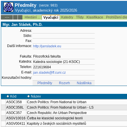
Předměty
(verze: 983)
Vyučující, akademický rok 2025/2026
Hledání ...
Katedry
Třídy
Klasifikace
Prohlížení dl
--:--
Vyučující
Mgr. Jan Sládek, Ph.D.
Adresa:
Sídlo:
Fax:
Další informace:
http://jansladek.eu
Fakulta:
Filozofická fakulta
Katedra:
Katedra sociologie (21-KSOC)
Telefon:
221619684
E-mail:
jan.sladek@ff.cuni.cz
Konzultační hodiny:
Předměty
Rozvrh
Nástěnka
Kód
Název
ASOC358
Czech Politics: From National to Urban
ASOC358L
Czech Politics: From National to Urban - LS
ASOC357
Czech Republic: An Urban Perspective
ASGV10016
Četba ke klasické sociologické teorii
ASGV00411
Kapitoly z českých sociálních myslitelů