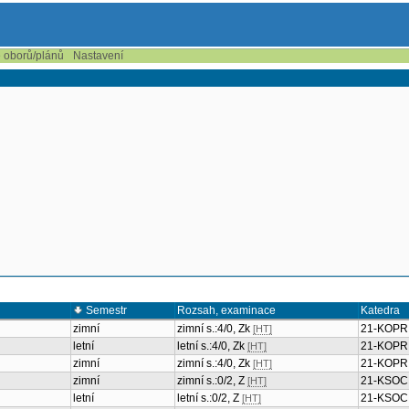
e oborů/plánů
Nastavení
Semestr
Rozsah, examinace
Katedra
zimní
zimní s.:4/0, Zk
21-KOPR
[HT]
letní
letní s.:4/0, Zk
21-KOPR
[HT]
zimní
zimní s.:4/0, Zk
21-KOPR
[HT]
zimní
zimní s.:0/2, Z
21-KSOC
[HT]
letní
letní s.:0/2, Z
21-KSOC
[HT]