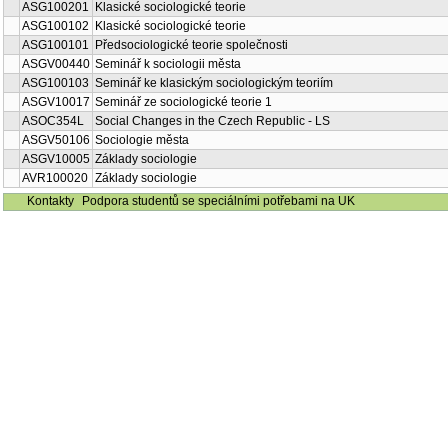
ASG100201
Klasické sociologické teorie
ASG100102
Klasické sociologické teorie
ASG100101
Předsociologické teorie společnosti
ASGV00440
Seminář k sociologii města
ASG100103
Seminář ke klasickým sociologickým teoriím
ASGV10017
Seminář ze sociologické teorie 1
ASOC354L
Social Changes in the Czech Republic - LS
ASGV50106
Sociologie města
ASGV10005
Základy sociologie
AVR100020
Základy sociologie
Kontakty
Podpora studentů se speciálními potřebami na UK