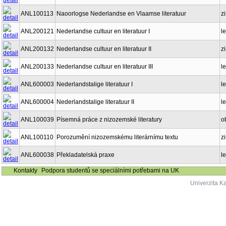
ANL100113
Naoorlogse Nederlandse en Vlaamse literatuur
z
ANL200121
Nederlandse cultuur en literatuur I
le
ANL200132
Nederlandse cultuur en literatuur II
z
ANL200133
Nederlandse cultuur en literatuur III
le
ANL600003
Nederlandstalige literatuur I
le
ANL600004
Nederlandstalige literatuur II
le
ANL100039
Písemná práce z nizozemské literatury
o
ANL100110
Porozumění nizozemskému literárnímu textu
z
ANL600038
Překladatelská praxe
le
Kontakty
Podpora studentů se speciálními potřebami na UK
Univerzita K