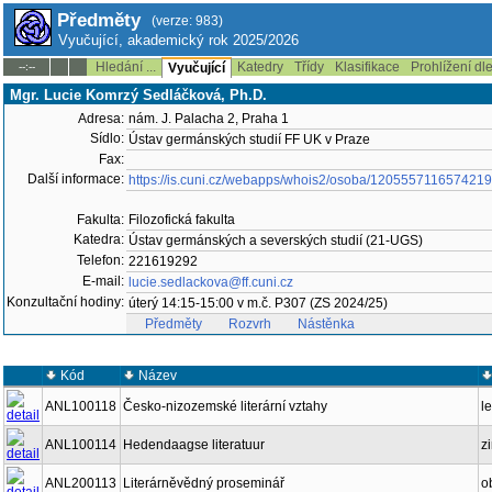
Předměty
(verze: 983)
Vyučující, akademický rok 2025/2026
Hledání ...
Katedry
Třídy
Klasifikace
Prohlížení dl
--:--
Vyučující
Mgr. Lucie Komrzý Sedláčková, Ph.D.
Adresa:
nám. J. Palacha 2, Praha 1
Sídlo:
Ústav germánských studií FF UK v Praze
Fax:
Další informace:
https://is.cuni.cz/webapps/whois2/osoba/1205557116574219
Fakulta:
Filozofická fakulta
Katedra:
Ústav germánských a severských studií (21-UGS)
Telefon:
221619292
E-mail:
lucie.sedlackova@ff.cuni.cz
Konzultační hodiny:
úterý 14:15-15:00 v m.č. P307 (ZS 2024/25)
Předměty
Rozvrh
Nástěnka
Kód
Název
ANL100118
Česko-nizozemské literární vztahy
le
ANL100114
Hedendaagse literatuur
z
ANL200113
Literárněvědný proseminář
o