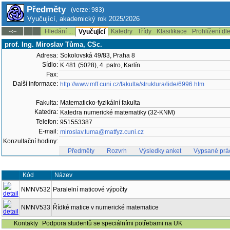
Předměty
(verze: 983)
Vyučující, akademický rok 2025/2026
Hledání ...
Katedry
Třídy
Klasifikace
Prohlížení dl
--:--
Vyučující
prof. Ing. Miroslav Tůma, CSc.
Adresa:
Sokolovská 49/83, Praha 8
Sídlo:
K 481 (5028), 4. patro, Karlín
Fax:
Další informace:
http://www.mff.cuni.cz/fakulta/struktura/lide/6996.htm
Fakulta:
Matematicko-fyzikální fakulta
Katedra:
Katedra numerické matematiky (32-KNM)
Telefon:
951553387
E-mail:
miroslav.tuma@matfyz.cuni.cz
Konzultační hodiny:
Předměty
Rozvrh
Výsledky anket
Vypsané prá
Kód
Název
NMNV532
Paralelní maticové výpočty
NMNV533
Řídké matice v numerické matematice
Kontakty
Podpora studentů se speciálními potřebami na UK