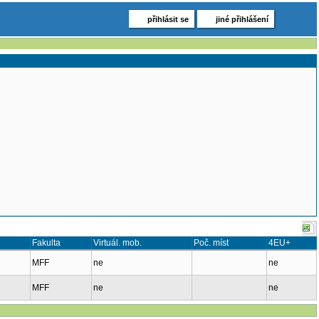
přihlásit se
jiné přihlášení
Fakulta
Virtuál. mob.
Poč. míst
4EU+
MFF
ne
ne
MFF
ne
ne