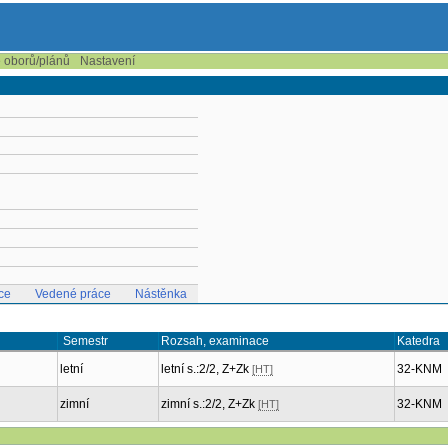
e oborů/plánů
Nastavení
ce
Vedené práce
Nástěnka
Semestr
Rozsah, examinace
Katedra
letní
letní s.:2/2, Z+Zk
32-KNM
[HT]
zimní
zimní s.:2/2, Z+Zk
32-KNM
[HT]