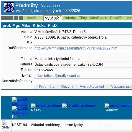
Předměty
(verze: 983)
Vyučující, akademický rok 2025/2026
Hledání ...
Katedry
Třídy
Klasifikace
Prohlížení dl
--:--
Vyučující
prof. Mgr. Milan Krtička, Ph.D.
Adresa:
V Holešovičkách 747/2, Praha 8
Sídlo:
A 933 (1009), 9. patro, Katedrový objekt Troja
Fax:
Další informace:
http://www.mff.cuni.cz/fakulta/struktura/lide/1622.htm
Fakulta:
Matematicko-fyzikální fakulta
Katedra:
Ústav částicové a jaderné fyziky (32-UCJF)
Telefon:
951552465
E-mail:
milan.krticka@matfyz.cuni.cz
Konzultační hodiny:
Předměty
Rozvrh
Výsledky anket
Vypsané prá
Název
Semestr
Kód
NJSF194
Aktuální problémy jaderné fyziky
letní