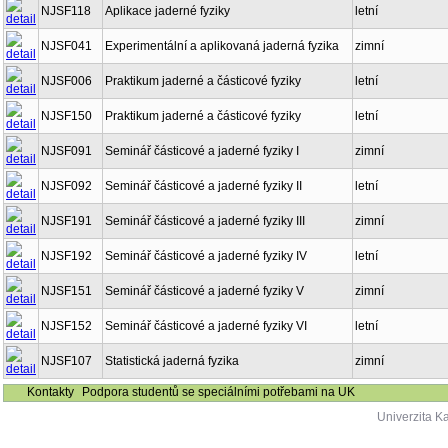
NJSF118
Aplikace jaderné fyziky
letní
NJSF041
Experimentální a aplikovaná jaderná fyzika
zimní
NJSF006
Praktikum jaderné a částicové fyziky
letní
NJSF150
Praktikum jaderné a částicové fyziky
letní
NJSF091
Seminář částicové a jaderné fyziky I
zimní
NJSF092
Seminář částicové a jaderné fyziky II
letní
NJSF191
Seminář částicové a jaderné fyziky III
zimní
NJSF192
Seminář částicové a jaderné fyziky IV
letní
NJSF151
Seminář částicové a jaderné fyziky V
zimní
NJSF152
Seminář částicové a jaderné fyziky VI
letní
NJSF107
Statistická jaderná fyzika
zimní
Kontakty
Podpora studentů se speciálními potřebami na UK
Univerzita K