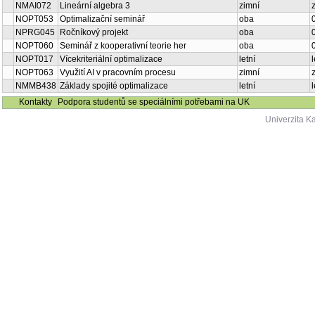
NMAI072
Lineární algebra 3
zimní
NOPT053
Optimalizační seminář
oba
NPRG045
Ročníkový projekt
oba
NOPT060
Seminář z kooperativní teorie her
oba
NOPT017
Vícekriteriální optimalizace
letní
l
NOPT063
Využití AI v pracovním procesu
zimní
NMMB438
Základy spojité optimalizace
letní
Kontakty
Podpora studentů se speciálními potřebami na UK
Univerzita K