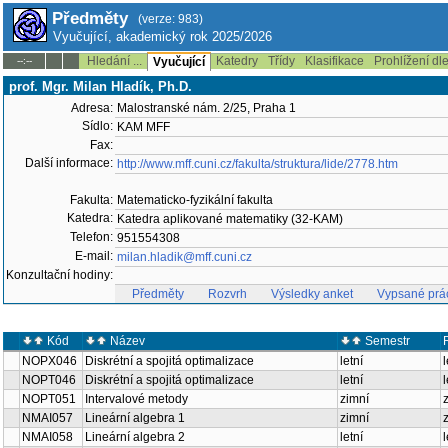
Předměty
(verze: 983)
Vyučující, akademický rok 2025/2026
Hledání ...
Katedry
Třídy
Klasifikace
Prohlížení dl
--:--
Vyučující
prof. Mgr. Milan Hladík, Ph.D.
Adresa:
Malostranské nám. 2/25, Praha 1
Sídlo:
KAM MFF
Fax:
Další informace:
http://www.mff.cuni.cz/fakulta/struktura/lide/2778.htm
Fakulta:
Matematicko-fyzikální fakulta
Katedra:
Katedra aplikované matematiky (32-KAM)
Telefon:
951554308
E-mail:
milan.hladik@mff.cuni.cz
Konzultační hodiny:
Předměty
Rozvrh
Výsledky anket
Vypsané prá
Kód
Název
Semestr
NOPX046
Diskrétní a spojitá optimalizace
letní
NOPT046
Diskrétní a spojitá optimalizace
letní
NOPT051
Intervalové metody
zimní
NMAI057
Lineární algebra 1
zimní
NMAI058
Lineární algebra 2
letní