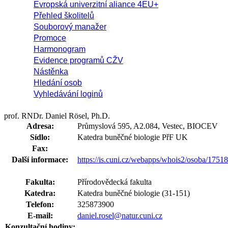
Evropská univerzitní aliance 4EU+
Přehled školitelů
Souborový manažer
Promoce
Harmonogram
Evidence programů CŽV
Nástěnka
Hledání osob
Vyhledávání loginů
prof. RNDr. Daniel Rösel, Ph.D.
Adresa:
Průmyslová 595, A2.084, Vestec, BIOCEV
Sídlo:
Katedra buněčné biologie PřF UK
Fax:
Další informace:
https://is.cuni.cz/webapps/whois2/osoba/175
Fakulta:
Přírodovědecká fakulta
Katedra:
Katedra buněčné biologie (31-151)
Telefon:
325873900
E-mail:
daniel.rosel@natur.cuni.cz
Konzultační hodiny: