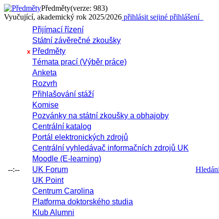
Předměty
(verze: 983)
Vyučující, akademický rok 2025/2026
přihlásit se
jiné přihlášení
Přijímací řízení
Státní závěrečné zkoušky
Předměty
x
Témata prací (Výběr práce)
Anketa
Rozvrh
Přihlašování stáží
Komise
Pozvánky na státní zkoušky a obhajoby
Centrální katalog
Portál elektronických zdrojů
Centrální vyhledávač informačních zdrojů UK
Moodle (E-learning)
--:--
UK Forum
Hledání 
UK Point
Centrum Carolina
Platforma doktorského studia
Klub Alumni