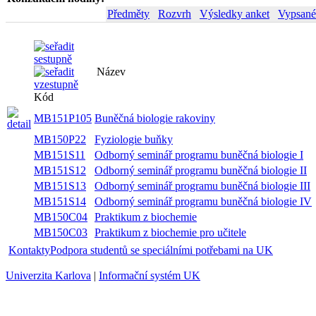
Předměty
Rozvrh
Výsledky anket
Vypsané
Název
Seme
Kód
MB151P105
Buněčná biologie rakoviny
letní
MB150P22
Fyziologie buňky
zimní
Odborný seminář programu buněčná
MB151S11
zimní
biologie I
Odborný seminář programu buněčná
MB151S12
letní
biologie II
Odborný seminář programu buněčná
MB151S13
zimní
biologie III
Odborný seminář programu buněčná
MB151S14
letní
biologie IV
MB150C04
Praktikum z biochemie
letní
MB150C03
Praktikum z biochemie pro učitele
letní