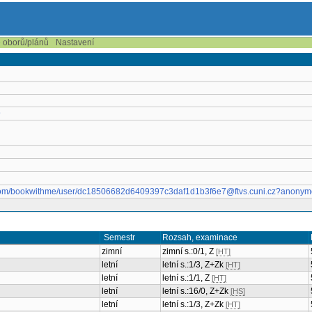
e oborů/plánů
Nastavení
9
ce.com/bookwithme/user/dc18506682d6409397c3daf1d1b3f6e7@ftvs.cuni.cz?anony
Semestr
Rozsah, examinace
zimní
zimní s.:0/1, Z
[HT]
letní
letní s.:1/3, Z+Zk
[HT]
letní
letní s.:1/1, Z
[HT]
letní
letní s.:16/0, Z+Zk
[HS]
letní
letní s.:1/3, Z+Zk
[HT]