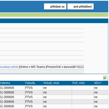
přihlásit se
jiné přihlášení
mous&ep=plink
|Online v MS Teams |Prezenčně v kanceláři H113
Katedra
Fakulta
Virtuál. mob.
Poč. míst
4EU+
51-300600
FTVS
ne
ne
51-300600
FTVS
ne
ne
51-300600
FTVS
ne
ne
51-300600
FTVS
ne
ne
51-300600
FTVS
ne
ne