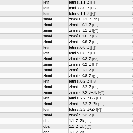
letní
letní s.:1/1, Z
[HT]
letní
letní s.:8/0, Z
[HS]
letní
letní s.:1/1, Z
[HT]
zimní
zimní s.:1/2, Z+Zk
[HT]
zimní
zimní s.:0/1, Z
[HT]
zimní
zimní s.:1/1, Z
[HT]
zimní
zimní s.:2/6, Z
[HS]
zimní
zimní s.:0/8, Z
[HT]
letní
letní s.:0/8, Z
[HT]
letní
letní s.:0/8, Z
[HT]
zimní
zimní s.:0/2, Z
[HS]
zimní
zimní s.:0/2, Z
[HS]
zimní
zimní s.:1/1, Z
[HT]
zimní
zimní s.:0/8, Z
[HT]
letní
letní s.:0/2, Z
[HS]
zimní
zimní s.:3/3, Z
[HS]
zimní
zimní s.:2/2, Z+Zk
[HT]
letní
letní s.:2/2, Z+Zk
[HT]
zimní
zimní s.:2/2, Z+Zk
[HT]
letní
letní s.:2/2, Z+Zk
[HT]
zimní
zimní s.:2/2, Z
[HT]
oba
1/1, Z+Zk
[HT]
oba
1/1, Z+Zk
[HT]
oba
1/1, Z+Zk
[HT]