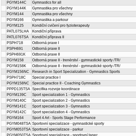
PGYM144C
Gymnastics for all
PGYM144K
Gymnastika pro všechny
PGYM144
Gymnastika pro všechny
PGYM166
Gymnastika a parkour
PGYM125
Kondiční cvičení pro fyzioterapeuty
PATL075LHA
Kondiční příprava
PATL076TSA
Kondiční příprava II
PSPH718
Odborná praxe I
PSPH691
Odborná praxe II
PSPH691K
Odborná praxe II
PGYM158
Odborná praxe II - trenérství - gymnastické sporty /TR/
PGYM158K
Odborná praxe II - trenérství - gymnastické sporty /TR/
PGYM156NC
Research in Sport Specialization - Gymnastics Sports
PSPH718C
Special practice I
PGYM158NC
Special practice II - Coaching Gymnastics
PPPD135TSA
Specifika rozvoje koordinace
PGYM139C
Sport specialization 1 - Gymnastics
PGYM140C
Sport specialization 2 - Gymnastics
PGYM141C
Sport specialization 3 - Gymnastics
PGYM142C
Sport specialization 4 - Gymnastics
PGYM164
Sport 4 Art - Sports Stage Performance
PGYM048TSA
Sportovní specializace - gymnastické sporty
PGYM053TSA
Sportovní specializace - parkur
PGYM050TSA
Sportovní specializace - sportovní tanec