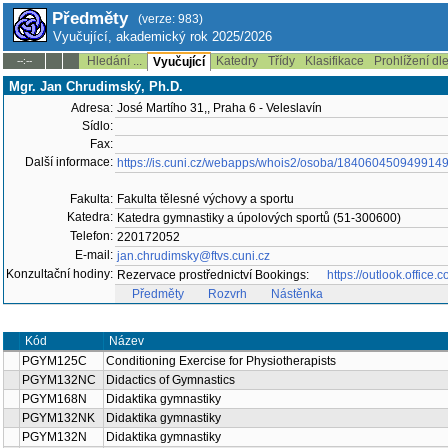
Předměty
(verze: 983)
Vyučující, akademický rok 2025/2026
Hledání ...
Katedry
Třídy
Klasifikace
Prohlížení dl
--:--
Vyučující
Mgr. Jan Chrudimský, Ph.D.
Adresa:
José Martího 31,, Praha 6 - Veleslavín
Sídlo:
Fax:
Další informace:
https://is.cuni.cz/webapps/whois2/osoba/184060450949914
Fakulta:
Fakulta tělesné výchovy a sportu
Katedra:
Katedra gymnastiky a úpolových sportů (51-300600)
Telefon:
220172052
E-mail:
jan.chrudimsky@ftvs.cuni.cz
Konzultační hodiny:
Rezervace prostřednictví Bookings:
https://outlook.offi
Předměty
Rozvrh
Nástěnka
Kód
Název
PGYM125C
Conditioning Exercise for Physiotherapists
PGYM132NC
Didactics of Gymnastics
PGYM168N
Didaktika gymnastiky
PGYM132NK
Didaktika gymnastiky
PGYM132N
Didaktika gymnastiky