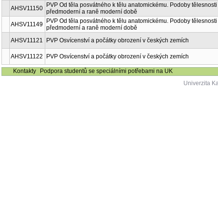
PVP Od těla posvátného k tělu anatomickému. Podoby tělesnosti
AHSV11150
předmoderní a raně moderní době
PVP Od těla posvátného k tělu anatomickému. Podoby tělesnosti
AHSV11149
předmoderní a raně moderní době
AHSV11121
PVP Osvícenství a počátky obrození v českých zemích
AHSV11122
PVP Osvícenství a počátky obrození v českých zemích
Kontakty
Podpora studentů se speciálními potřebami na UK
Univerzita K