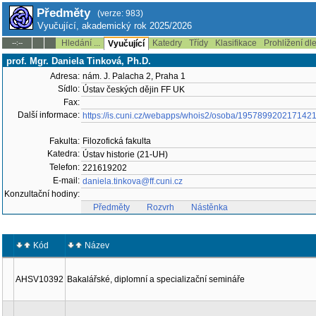
Předměty
(verze: 983)
Vyučující, akademický rok 2025/2026
Hledání ...
Katedry
Třídy
Klasifikace
Prohlížení dl
--:--
Vyučující
prof. Mgr. Daniela Tinková, Ph.D.
Adresa:
nám. J. Palacha 2, Praha 1
Sídlo:
Ústav českých dějin FF UK
Fax:
Další informace:
https://is.cuni.cz/webapps/whois2/osoba/195789920217142
Fakulta:
Filozofická fakulta
Katedra:
Ústav historie (21-UH)
Telefon:
221619202
E-mail:
daniela.tinkova@ff.cuni.cz
Konzultační hodiny:
Předměty
Rozvrh
Nástěnka
Kód
Název
AHSV10392
Bakalářské, diplomní a specializační semináře