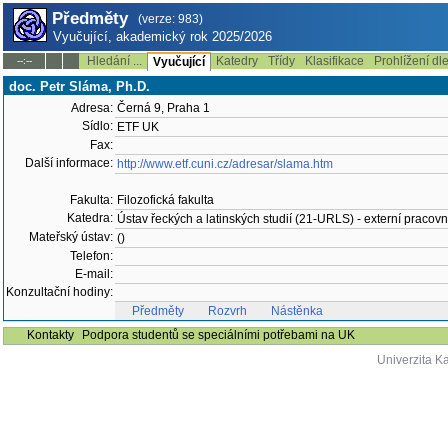
Předměty
(verze: 983)
Vyučující, akademický rok 2025/2026
Hledání ...
Katedry
Třídy
Klasifikace
Prohlížení dl
--:--
Vyučující
doc. Petr Sláma, Ph.D.
Adresa:
Černá 9, Praha 1
Sídlo:
ETF UK
Fax:
Další informace:
http://www.etf.cuni.cz/adresar/slama.htm
Fakulta:
Filozofická fakulta
Katedra:
Ústav řeckých a latinských studií (21-URLS) - externí pracovn
Mateřský ústav:
()
Telefon:
E-mail:
Konzultační hodiny:
Předměty
Rozvrh
Nástěnka
Kontakty
Podpora studentů se speciálními potřebami na UK
Univerzita K