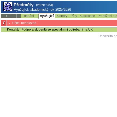
Předměty
(verze: 983)
Vyučující, akademický rok 2025/2026
Hledání ...
Katedry
Třídy
Klasifikace
Prohlížení dl
--:--
Vyučující
Učitel nenalezen.
Kontakty
Podpora studentů se speciálními potřebami na UK
Univerzita K