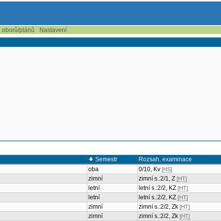
e oborů/plánů
Nastavení
Semestr
Rozsah, examinace
oba
0/10, Kv
[HS]
zimní
zimní s.:2/1, Z
[HT]
letní
letní s.:2/2, KZ
[HT]
letní
letní s.:2/2, KZ
[HT]
zimní
zimní s.:2/2, Zk
[HT]
zimní
zimní s.:2/2, Zk
[HT]