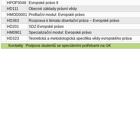
HPOP3048
Evropské právo II
HD111
Obecné základy právní vědy
HMOD0001
Profilační modul: Evropské právo
HD363
Rozprava k tématu disertační práce – Evropské právo
HD201
SDZ Evropské právo
HM0901
Specializační modul: Evropské právo
HD323
Teoretická a metodologická specifika vědy evropského práva
Kontakty
Podpora studentů se speciálními potřebami na UK