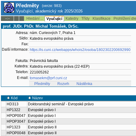
Předměty
(verze: 983)
Vyučující, akademický rok 2025/2026
Hledání ...
Katedry
Třídy
Klasifikace
Prohlížení dl
--:--
Vyučující
prof. JUDr. PhDr. Michal Tomášek, DrSc.
Adresa:
nám. Curieových 7, Praha 1
Sídlo:
Katedra evropského práva
Fax:
Další informace:
https://is.cuni.cz/webapps/whois2/osoba/1802302200692990
Fakulta:
Právnická fakulta
Katedra:
Katedra evropského práva (22-KEP)
Telefon:
221005262
E-mail:
tomasekm@prf.cuni.cz
Předměty
Rozvrh
Nástěnka
Kód
Název
HD313
Doktorandský seminář - Evropské právo
HP1322
Evropské právo I
HPOP0047
Evropské právo I
HPOP3047
Evropské právo I
HP1323
Evropské právo II
HPOP0048
Evropské právo II