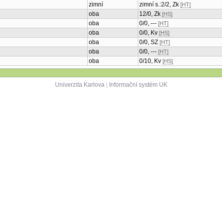
zimní
zimní s.:2/2, Zk
[HT]
oba
12/0, Zk
[HS]
oba
0/0, ---
[HT]
oba
0/0, Kv
[HS]
oba
0/0, SZ
[HT]
oba
0/0, ---
[HT]
oba
0/10, Kv
[HS]
Univerzita Karlova
|
Informační systém UK