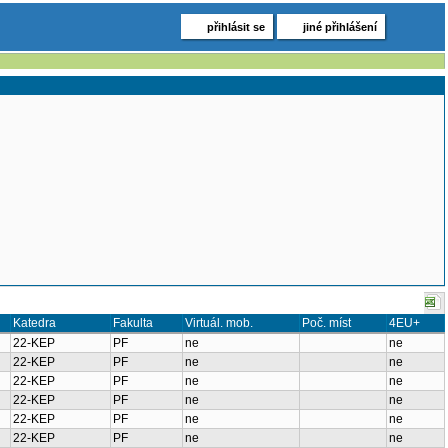
přihlásit se
jiné přihlášení
Katedra
Fakulta
Virtuál. mob.
Poč. míst
4EU+
22-KEP
PF
ne
ne
22-KEP
PF
ne
ne
22-KEP
PF
ne
ne
22-KEP
PF
ne
ne
22-KEP
PF
ne
ne
22-KEP
PF
ne
ne