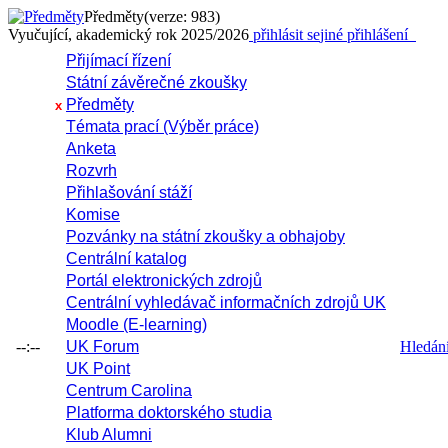
Předměty
(verze: 983)
Vyučující, akademický rok 2025/2026
přihlásit se
jiné přihlášení
Přijímací řízení
Státní závěrečné zkoušky
Předměty
x
Témata prací (Výběr práce)
Anketa
Rozvrh
Přihlašování stáží
Komise
Pozvánky na státní zkoušky a obhajoby
Centrální katalog
Portál elektronických zdrojů
Centrální vyhledávač informačních zdrojů UK
Moodle (E-learning)
--:--
UK Forum
Hledání 
UK Point
Centrum Carolina
Platforma doktorského studia
Klub Alumni