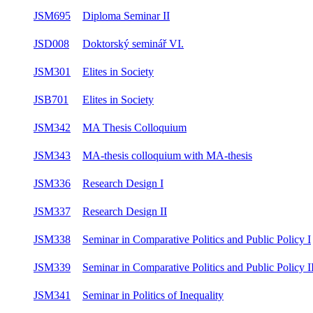
JSM605
Diploma Seminar I
zi
JSM695
Diploma Seminar II
le
JSD008
Doktorský seminář VI.
le
JSM301
Elites in Society
zi
JSB701
Elites in Society
zi
JSM342
MA Thesis Colloquium
le
JSM343
MA-thesis colloquium with MA-thesis
le
JSM336
Research Design I
zi
JSM337
Research Design II
le
Seminar in Comparative Politics and Public
JSM338
zi
Policy I
Seminar in Comparative Politics and Public
JSM339
ob
Policy II
JSM341
Seminar in Politics of Inequality
zi