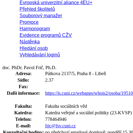
Evropská univerzitní aliance 4EU+
Přehled školitelů
Souborový manažer
Promoce
Harmonogram
Evidence programů CŽV
Nástěnka
Hledání osob
Vyhledávání loginů
doc. PhDr. Pavol Frič, Ph.D.
Adresa:
Pátkova 2137/5, Praha 8 - Libeň
Sídlo:
2.37
Fax:
Další informace:
https://is.cuni.cz/webapps/whois2/osoba/195
Fakulta:
Fakulta sociálních věd
Katedra:
Katedra veřejné a sociální politiky (23-KVSP)
Telefon:
778464946
E-mail:
fric@fsv.cuni.cz
Konzultační hodiny:
po předchozí emailové domluvě: pondělí 15,30