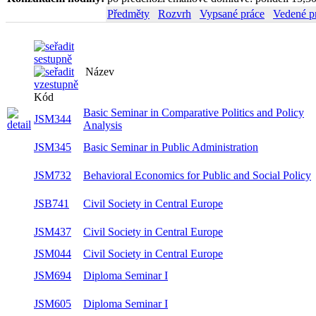
Předměty
Rozvrh
Vypsané práce
Vedené p
Název
Se
Kód
Basic Seminar in Comparative Politics and
JSM344
zi
Policy Analysis
JSM345
Basic Seminar in Public Administration
le
Behavioral Economics for Public and Social
JSM732
zi
Policy
JSB741
Civil Society in Central Europe
le
JSM437
Civil Society in Central Europe
le
JSM044
Civil Society in Central Europe
le
JSM694
Diploma Seminar I
zi