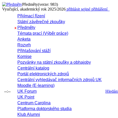
Předměty
(verze: 983)
Vyučující, akademický rok 2025/2026
přihlásit se
jiné přihlášení
Přijímací řízení
Státní závěrečné zkoušky
Předměty
x
Témata prací (Výběr práce)
Anketa
Rozvrh
Přihlašování stáží
Komise
Pozvánky na státní zkoušky a obhajoby
Centrální katalog
Portál elektronických zdrojů
Centrální vyhledávač informačních zdrojů UK
Moodle (E-learning)
--:--
UK Forum
Hledání 
UK Point
Centrum Carolina
Platforma doktorského studia
Klub Alumni