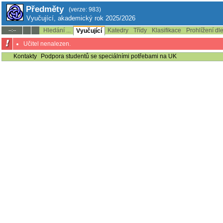
Předměty
(verze: 983)
Vyučující, akademický rok 2025/2026
Hledání ...
Katedry
Třídy
Klasifikace
Prohlížení dl
--:--
Vyučující
Učitel nenalezen.
Kontakty
Podpora studentů se speciálními potřebami na UK