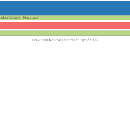
e oborů/plánů
Nastavení
Univerzita Karlova
|
Informační systém UK