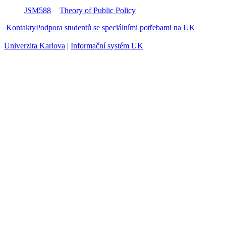
JSB025
Sociální problémy
zim
JSM588
Theory of Public Policy
zim
Kontakty
Podpora studentů se speciálními potřebami na UK
Univerzita Karlova
|
Informační systém UK