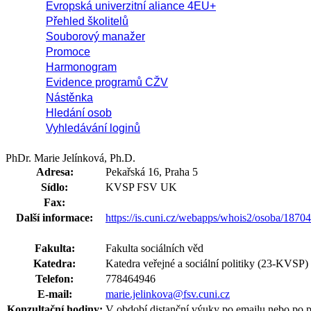
Evropská univerzitní aliance 4EU+
Přehled školitelů
Souborový manažer
Promoce
Harmonogram
Evidence programů CŽV
Nástěnka
Hledání osob
Vyhledávání loginů
PhDr. Marie Jelínková, Ph.D.
Adresa:
Pekařská 16, Praha 5
Sídlo:
KVSP FSV UK
Fax:
Další informace:
https://is.cuni.cz/webapps/whois2/osoba/187
Fakulta:
Fakulta sociálních věd
Katedra:
Katedra veřejné a sociální politiky (23-KVSP)
Telefon:
778464946
E-mail:
marie.jelinkova@fsv.cuni.cz
Konzultační hodiny:
V období distanční výuky po emailu nebo po 