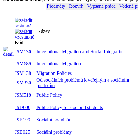
Předměty
Rozvrh
Vypsané práce
Vedené p
Název
Se
Kód
JSM136
Integrational Migration and Social Integration
zim
JSM689
International Migration
zim
JSM138
Migration Policies
zim
Od sociálních problémů k veřejným a sociálním
JSM330
zim
politikám
JSM518
Public Policy
zim
JSD009
Public Policy for doctoral students
zim
JSB199
Sociální podnikání
let