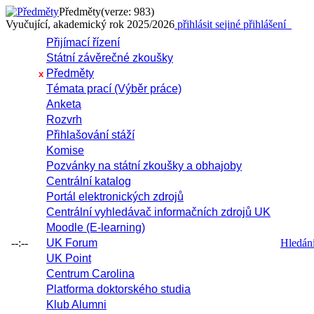
Předměty
(verze: 983)
Vyučující, akademický rok 2025/2026
přihlásit se
jiné přihlášení
Přijímací řízení
Státní závěrečné zkoušky
Předměty
x
Témata prací (Výběr práce)
Anketa
Rozvrh
Přihlašování stáží
Komise
Pozvánky na státní zkoušky a obhajoby
Centrální katalog
Portál elektronických zdrojů
Centrální vyhledávač informačních zdrojů UK
Moodle (E-learning)
--:--
UK Forum
Hledání 
UK Point
Centrum Carolina
Platforma doktorského studia
Klub Alumni