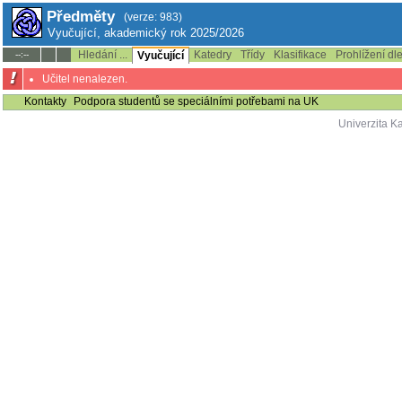
Předměty
(verze: 983)
Vyučující, akademický rok 2025/2026
Hledání ...
Katedry
Třídy
Klasifikace
Prohlížení dl
--:--
Vyučující
Učitel nenalezen.
Kontakty
Podpora studentů se speciálními potřebami na UK
Univerzita K