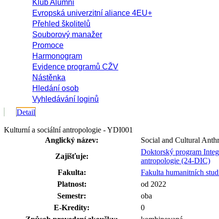
Klub Alumni
Evropská univerzitní aliance 4EU+
Přehled školitelů
Souborový manažer
Promoce
Harmonogram
Evidence programů CŽV
Nástěnka
Hledání osob
Vyhledávání loginů
Detail
Kulturní a sociální antropologie - YDI001
Anglický název:
Social and Cultural Anth
Doktorský program Integr
Zajišťuje:
antropologie (24-DIC)
Fakulta:
Fakulta humanitních stud
Platnost:
od 2022
Semestr:
oba
E-Kredity:
0