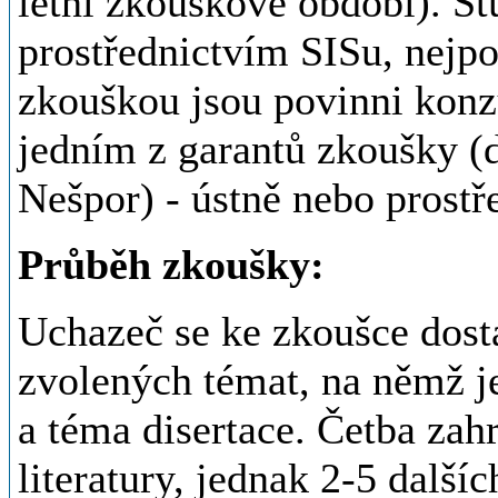
letní zkouškové období). St
prostřednictvím SISu, nejpo
zkouškou jsou povinni konzu
jedním z garantů zkoušky (
Nešpor) - ústně nebo prostř
Průběh zkoušky:
Uchazeč se ke zkoušce dost
zvolených témat, na němž j
a téma disertace. Četba zah
literatury, jednak 2-5 další