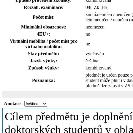
Způsob provedení zkoušky:
kombinovaná
Rozsah, examinace:
0/8, Zk
[HS]
zimní:neurčen / neurčen 
Počet míst:
letní:neurčen / neurčen (
Minimální obsazenost:
neomezen
4EU+:
ne
Virtuální mobilita / počet míst pro
ne
virtuální mobilitu:
Stav předmětu:
vyučován
Jazyk výuky:
čeština
Způsob výuky:
kombinovaný
předmět je určen pouze 
Poznámka:
student může plnit i v dal
předmět lze zapsat v ZS 
Anotace
-
Cílem předmětu je doplnění 
doktorských studentů v oblas