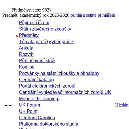
Předměty
(verze: 983)
Předmět, akademický rok 2025/2026
přihlásit se
jiné přihlášení
Přijímací řízení
Státní závěrečné zkoušky
Předměty
x
Témata prací (Výběr práce)
Anketa
Rozvrh
Přihlašování stáží
Komise
Pozvánky na státní zkoušky a obhajoby
Centrální katalog
Portál elektronických zdrojů
Centrální vyhledávač informačních zdrojů UK
Moodle (E-learning)
--:--
UK Forum
Hledání 
UK Point
Centrum Carolina
Platforma doktorského studia