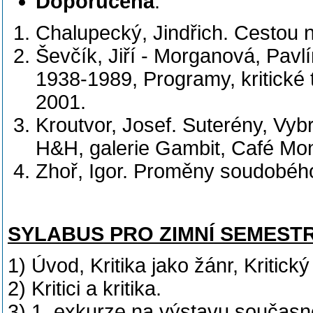
Doporučená
:
Chalupecký, Jindřich. Cestou 
Ševčík, Jiří - Morganová, Pav
1938-1989, Programy, kritické
2001.
Kroutvor, Josef. Suterény, Vyb
H&H, galerie Gambit, Café Mon
Zhoř, Igor. Proměny soudobéh
SYLABUS PRO ZIMNÍ SEMEST
1) Úvod, Kritika jako žánr, Kritický 
2) Kritici a kritika.
3) 1. exkurze na výstavu součas