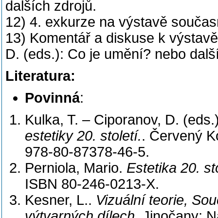
dalších zdrojů.
12) 4. exkurze na výstavě souča
13) Komentář a diskuse k výstavě,
D. (eds.): Co je umění? nebo dalš
Literatura:
Povinná
:
Kulka, T. – Ciporanov, D. (eds.
estetiky 20. století.
. Červený K
978-80-87378-46-5.
Perniola, Mario.
Estetika 20. st
ISBN 80-246-0213-X.
Kesner, L..
Vizuální teorie, S
výtvarných dílech
. Jinočany: N