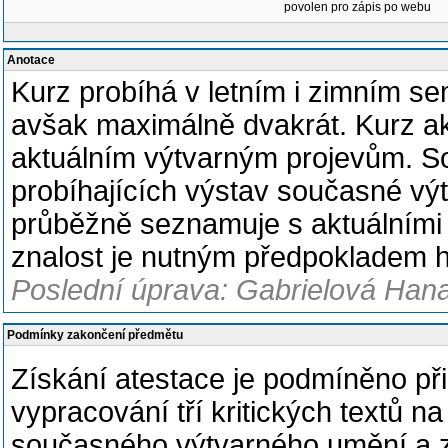
povolen pro zápis po webu
Anotace
Kurz probíhá v letním i zimním se
avšak maximálně dvakrát. Kurz akt
aktuálním výtvarným projevům. So
probíhajících výstav současné vý
průběžně seznamuje s aktuálními es
znalost je nutným předpokladem h
Poslední úprava: Gabrielová Hana
Podmínky zakončení předmětu
Získání atestace je podmíněno př
vypracování tří kritických textů 
současného výtvarného umění a 