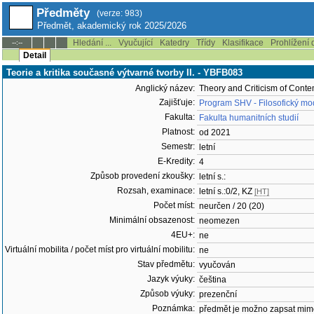
Předměty
(verze: 983)
Předmět, akademický rok 2025/2026
Hledání ...
Vyučující
Katedry
Třídy
Klasifikace
Prohlížení 
--:--
Detail
Teorie a kritika současné výtvarné tvorby II. - YBFB083
Anglický název:
Theory and Criticism of Contem
Zajišťuje:
Program SHV - Filosofický mo
Fakulta:
Fakulta humanitních studií
Platnost:
od 2021
Semestr:
letní
E-Kredity:
4
Způsob provedení zkoušky:
letní s.:
Rozsah, examinace:
letní s.:0/2, KZ
[HT]
Počet míst:
neurčen / 20 (20)
Minimální obsazenost:
neomezen
4EU+:
ne
Virtuální mobilita / počet míst pro virtuální mobilitu:
ne
Stav předmětu:
vyučován
Jazyk výuky:
čeština
Způsob výuky:
prezenční
Poznámka:
předmět je možno zapsat mim