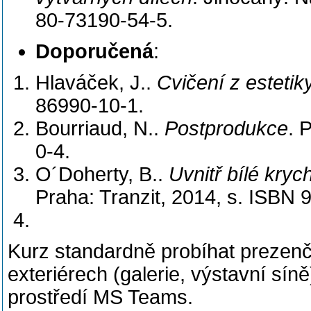
80-73190-54-5.
Doporučená
:
Hlaváček, J..
Cvičení z estetik
86990-10-1.
Bourriaud, N..
Postprodukce
. 
0-4.
O´Doherty, B..
Uvnitř bílé kryc
Praha: Tranzit, 2014, s. ISBN
Kurz standardně probíhat prezenčn
exteriérech (galerie, výstavní sín
prostředí MS Teams.