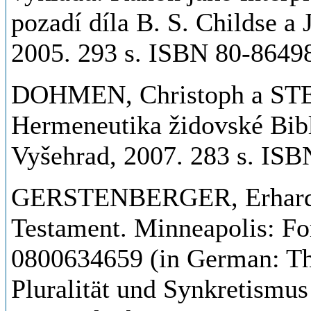
pozadí díla B. S. Childse a 
2005. 293 s. ISBN 80-8649
DOHMEN, Christoph a ST
Hermeneutika židovské Bibl
Vyšehrad, 2007. 283 s. IS
GERSTENBERGER, Erhard S.
Testament. Minneapolis: For
0800634659 (in German: Th
Pluralität und Synkretismus 