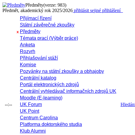
Předměty
(verze: 983)
Předmět, akademický rok 2025/2026
přihlásit se
jiné přihlášení
Přijímací řízení
Státní závěrečné zkoušky
Předměty
x
Témata prací (Výběr práce)
Anketa
Rozvrh
Přihlašování stáží
Komise
Pozvánky na státní zkoušky a obhajoby
Centrální katalog
Portál elektronických zdrojů
Centrální vyhledávač informačních zdrojů UK
Moodle (E-learning)
--:--
UK Forum
Hledání 
UK Point
Centrum Carolina
Platforma doktorského studia
Klub Alumni