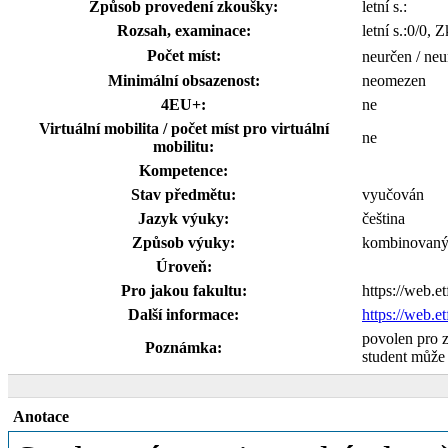
Způsob provedení zkoušky:
letní s.:
Rozsah, examinace:
letní s.:0/0, 
Počet míst:
neurčen / neu
Minimální obsazenost:
neomezen
4EU+:
ne
Virtuální mobilita / počet míst pro virtuální
ne
mobilitu:
Kompetence:
Stav předmětu:
vyučován
Jazyk výuky:
čeština
Způsob výuky:
kombinovan
Úroveň:
Pro jakou fakultu:
https://web.e
Další informace:
https://web.e
povolen pro 
Poznámka:
student může p
Anotace