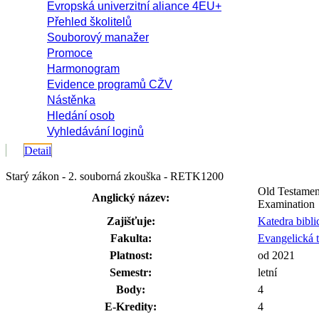
Evropská univerzitní aliance 4EU+
Přehled školitelů
Souborový manažer
Promoce
Harmonogram
Evidence programů CŽV
Nástěnka
Hledání osob
Vyhledávání loginů
Detail
Starý zákon - 2. souborná zkouška - RETK1200
Old Testamen
Anglický název:
Examination
Zajišťuje:
Katedra bibli
Fakulta:
Evangelická t
Platnost:
od 2021
Semestr:
letní
Body:
4
E-Kredity:
4