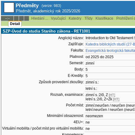
Předměty
(verze: 983)
Předmět, akademický rok 2025/2026
Hledání ...
Vyučující
Katedry
Třídy
Klasifikace
Prohlížení 
--:--
Detail
SZP-Úvod do studia Starého zákona - RET1001
Anglický název:
Introduction to Old Testament 
Zajišťuje:
Katedra biblických studií (27-
Fakulta:
Evangelická teologická fakult
Platnost:
od 2025 do 2025
Semestr:
zimní
Body:
5
E-Kredity:
5
Způsob provedení zkoušky:
zimní s.:
letní s.:
Rozsah, examinace:
zimní s.:2/0, Z
[HT]
letní s.:2/0, Z+Zk
[HT]
Počet míst:
zimní:neurčen / neurčen (neu
letní:neurčen / neurčen (neur
Minimální obsazenost:
neomezen
4EU+:
ne
Virtuální mobilita / počet míst pro virtuální mobilitu:
ne
Kompetence: