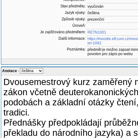
Stav předmětu:
vyučován
Jazyk výuky:
čeština
Způsob výuky:
prezenční
Úroveň:
Je zajišťováno předmětem:
RETN1001
Další informace:
https://moodle.etf.cuni.cz/mo
id=1092
Poznámka:
předmět je možno zapsat mim
povolen pro zápis po webu
Anotace
-
Dvousemestrový kurz zaměřený na 
zákon včetně deuterokanonických k
podobách a základní otázky čtení,
tradici.
Přednášky předpokládají průběžno
překladu do národního jazyka) a s