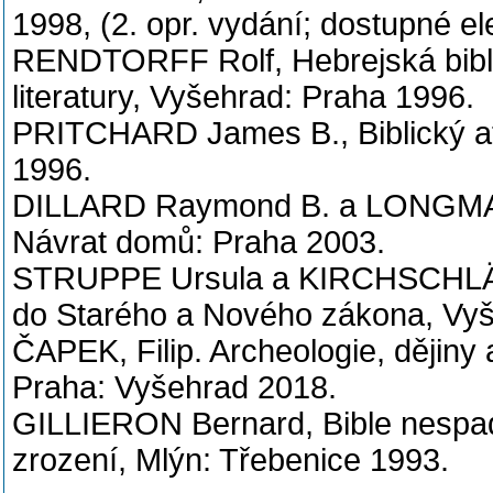
1998, (2. opr. vydání; dostupné e
RENDTORFF Rolf, Hebrejská bible
literatury, Vyšehrad: Praha 1996.
PRITCHARD James B., Biblický atl
1996.
DILLARD Raymond B. a LONGMAN
Návrat domů: Praha 2003.
STRUPPE Ursula a KIRCHSCHLÄGE
do Starého a Nového zákona, Vyš
ČAPEK, Filip. Archeologie, dějiny 
Praha: Vyšehrad 2018.
GILLIERON Bernard, Bible nespadla
zrození, Mlýn: Třebenice 1993.