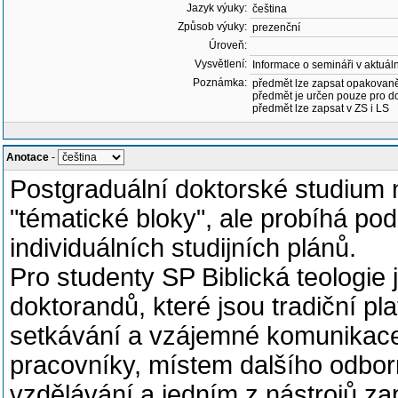
Jazyk výuky:
čeština
Způsob výuky:
prezenční
Úroveň:
Vysvětlení:
Informace o semináři v aktuá
Poznámka:
předmět lze zapsat opakovan
předmět je určen pouze pro d
předmět lze zapsat v ZS i LS
Anotace
-
Postgraduální doktorské studium 
"tématické bloky", ale probíhá pod
individuálních studijních plánů.
Pro studenty SP Biblická teologi
doktorandů, které jsou tradiční pl
setkávání a vzájemné komunikac
pracovníky, místem dalšího odbo
vzdělávání a jedním z nástrojů z