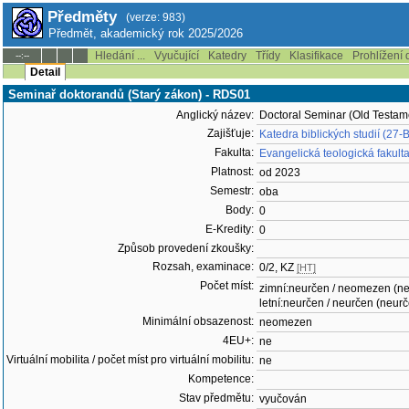
Předměty
(verze: 983)
Předmět, akademický rok 2025/2026
Hledání ...
Vyučující
Katedry
Třídy
Klasifikace
Prohlížení 
--:--
Detail
Seminař doktorandů (Starý zákon) - RDS01
Anglický název:
Doctoral Seminar (Old Testam
Zajišťuje:
Katedra biblických studií (27-
Fakulta:
Evangelická teologická fakult
Platnost:
od 2023
Semestr:
oba
Body:
0
E-Kredity:
0
Způsob provedení zkoušky:
Rozsah, examinace:
0/2, KZ
[HT]
Počet míst:
zimní:neurčen / neomezen (n
letní:neurčen / neurčen (neur
Minimální obsazenost:
neomezen
4EU+:
ne
Virtuální mobilita / počet míst pro virtuální mobilitu:
ne
Kompetence:
Stav předmětu:
vyučován