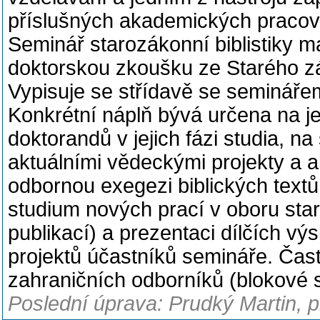
příslušných akademických pracovi
Seminář starozákonní biblistiky m
doktorskou zkoušku ze Starého z
Vypisuje se střídavě se seminářem
Konkrétní náplň bývá určena na j
doktorandů v jejich fázi studia, na
aktuálními vědeckými projekty a a
odbornou exegezi biblických textů,
studium nových prací v oboru sta
publikací) a prezentaci dílčích vý
projektů účastníků semináře. Čas
zahraničních odborníků (blokové 
Poslední úprava: Prudký Martin, pr