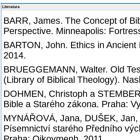
Literatura
BARR, James. The Concept of Bibl
Perspective. Minneapolis: Fortres
BARTON, John. Ethics in Ancient I
2014.
BRUEGGEMANN, Walter. Old Testa
(Library of Biblical Theology). Na
DOHMEN, Christoph a STEMBERG
Bible a Starého zákona. Praha: V
MYNÁŘOVÁ, Jana, DUŠEK, Jan, ČE
Písemnictví starého Předního vých
Praha: Oikoymenh, 2011.