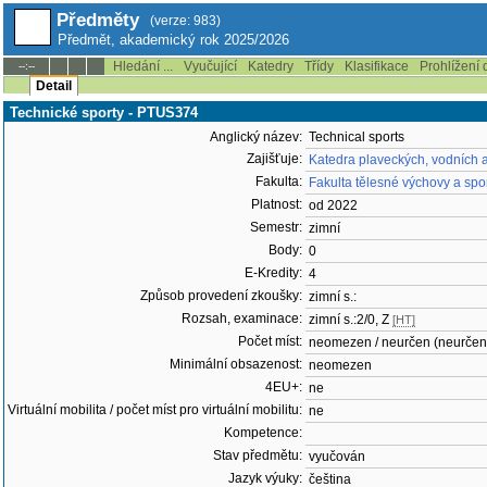
Předměty
(verze: 983)
Předmět, akademický rok 2025/2026
Hledání ...
Vyučující
Katedry
Třídy
Klasifikace
Prohlížení 
--:--
Detail
Technické sporty - PTUS374
Anglický název:
Technical sports
Zajišťuje:
Katedra plaveckých, vodních 
Fakulta:
Fakulta tělesné výchovy a spo
Platnost:
od 2022
Semestr:
zimní
Body:
0
E-Kredity:
4
Způsob provedení zkoušky:
zimní s.:
Rozsah, examinace:
zimní s.:2/0, Z
[HT]
Počet míst:
neomezen / neurčen (neurčen
Minimální obsazenost:
neomezen
4EU+:
ne
Virtuální mobilita / počet míst pro virtuální mobilitu:
ne
Kompetence:
Stav předmětu:
vyučován
Jazyk výuky:
čeština