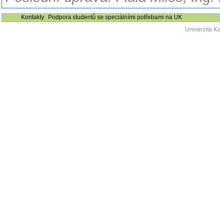
Kontakty
Podpora studentů se speciálními potřebami na UK
Univerzita K