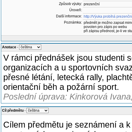
Způsob výuky:
prezenční
Úroveň:
Další informace:
http://Výuka probíhá prezenč
Poznámka:
předmět je možno zapsat mim
povolen pro zápis po webu
při zápisu přednost, je-li ve st
Anotace
-
V rámci přednášek jsou studenti 
organizacích a u sportovních svazů
přesné létání, letecká rally, plac
orientační běh a požární sport.
Poslední úprava: Kinkorová Ivana,
Cíl předmětu
-
Cílem předmětu je seznámení a k 