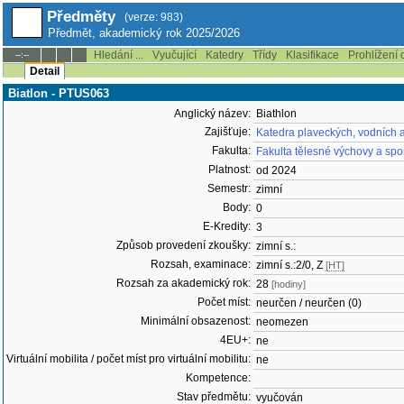
Předměty
(verze: 983)
Předmět, akademický rok 2025/2026
Hledání ...
Vyučující
Katedry
Třídy
Klasifikace
Prohlížení 
--:--
Detail
Biatlon - PTUS063
Anglický název:
Biathlon
Zajišťuje:
Katedra plaveckých, vodních 
Fakulta:
Fakulta tělesné výchovy a spo
Platnost:
od 2024
Semestr:
zimní
Body:
0
E-Kredity:
3
Způsob provedení zkoušky:
zimní s.:
Rozsah, examinace:
zimní s.:2/0, Z
[HT]
Rozsah za akademický rok:
28
[hodiny]
Počet míst:
neurčen / neurčen (0)
Minimální obsazenost:
neomezen
4EU+:
ne
Virtuální mobilita / počet míst pro virtuální mobilitu:
ne
Kompetence:
Stav předmětu:
vyučován