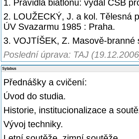
1. Pravidla biatlonu: vydal ČSB pr
2. LOUŽECKÝ, J. a kol. Tělesná p
ÚV Svazarmu 1985 : Praha.
3. VOJTÍŠEK, Z. Masově-branné sp
Poslední úprava: TAJ (19.12.2006
Sylabus
Přednášky a cvičení:
Úvod do studia.
Historie, institucionalizace a soutě
Vývoj techniky.
Letní soutěže, zimní soutěže.