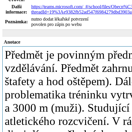
Další
https://teams.microsoft.com/_#/school/files/Obecn
informace:
threadId=19%3Ae9382fb52ad547f6984279dbd3903
nutno dodat lékařské potvrzení
Poznámka:
povolen pro zápis po webu
Anotace
Předmět je povinným předm
vzdělávání. Předmět zahrnu
štafety a hod oštěpem). Dál
problematika tréninku vytr
a 3000 m (muži). Studující
atletického rozcvičení. V 