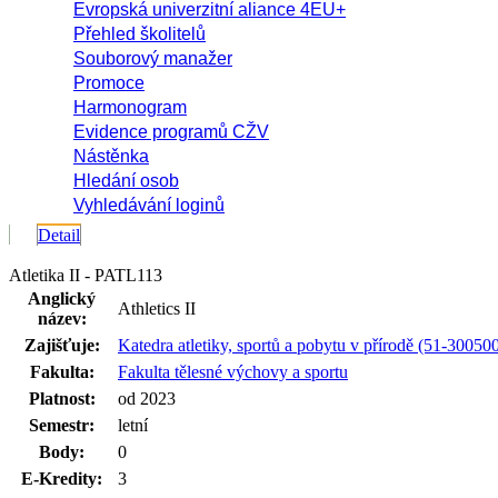
Evropská univerzitní aliance 4EU+
Přehled školitelů
Souborový manažer
Promoce
Harmonogram
Evidence programů CŽV
Nástěnka
Hledání osob
Vyhledávání loginů
Detail
Atletika II - PATL113
Anglický
Athletics II
název:
Zajišťuje:
Katedra atletiky, sportů a pobytu v přírodě (51-30050
Fakulta:
Fakulta tělesné výchovy a sportu
Platnost:
od 2023
Semestr:
letní
Body:
0
E-Kredity:
3