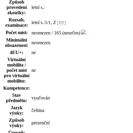
Způsob
provedení
letní s.:
zkoušky:
Rozsah,
letní s.:1/1, Z
[HT]
examinace:
Počet míst:
neomezen / 165 (neurčen)
Minimální
neomezen
obsazenost:
4EU+:
ne
Virtuální
mobilita /
počet míst
ne
pro virtuální
mobilitu:
Kompetence:
Stav
vyučován
předmětu:
Jazyk
čeština
výuky:
Způsob
prezenční
výuky:
Úroveň: