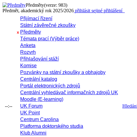
Předměty
(verze: 983)
Předmět, akademický rok 2025/2026
přihlásit se
jiné přihlášení
Přijímací řízení
Státní závěrečné zkoušky
Předměty
x
Témata prací (Výběr práce)
Anketa
Rozvrh
Přihlašování stáží
Komise
Pozvánky na státní zkoušky a obhajoby
Centrální katalog
Portál elektronických zdrojů
Centrální vyhledávač informačních zdrojů UK
Moodle (E-learning)
--:--
UK Forum
Hledání 
UK Point
Centrum Carolina
Platforma doktorského studia
Klub Alumni