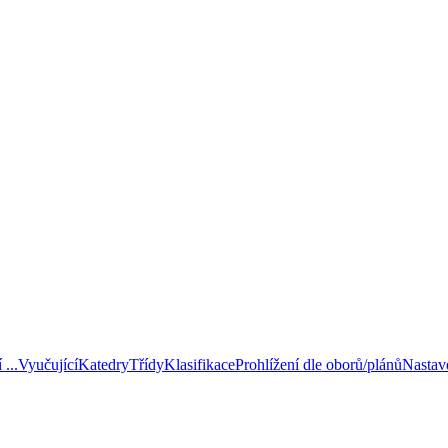
...
Vyučující
Katedry
Třídy
Klasifikace
Prohlížení dle oborů/plánů
Nastav