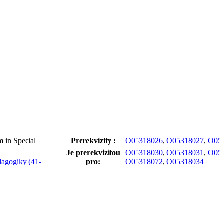
 in Special
Prerekvizity :
O05318026
,
O05318027
,
O0
Je prerekvizitou
O05318030
,
O05318031
,
O0
dagogiky (41-
pro:
O05318072
,
O05318034