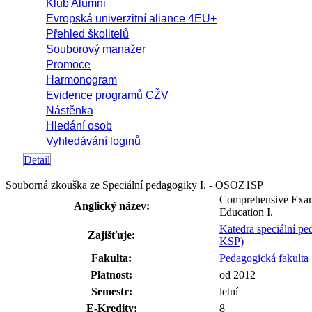
Klub Alumni
Evropská univerzitní aliance 4EU+
Přehled školitelů
Souborový manažer
Promoce
Harmonogram
Evidence programů CŽV
Nástěnka
Hledání osob
Vyhledávání loginů
Detail
Souborná zkouška ze Speciální pedagogiky I. - OSOZ1SP
Comprehensive Exam
Anglický název:
Education I.
Katedra speciální pe
Zajišťuje:
KSP)
Fakulta:
Pedagogická fakulta
Platnost:
od 2012
Semestr:
letní
E-Kredity:
8