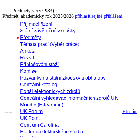
Předměty
(verze: 983)
Předmět, akademický rok 2025/2026
přihlásit se
jiné přihlášení
Přijímací řízení
Státní závěrečné zkoušky
Předměty
x
Témata prací (Výběr práce)
Anketa
Rozvrh
Přihlašování stáží
Komise
Pozvánky na státní zkoušky a obhajoby
Centrální katalog
Portál elektronických zdrojů
Centrální vyhledávač informačních zdrojů UK
Moodle (E-learning)
--:--
UK Forum
Hledání 
UK Point
Centrum Carolina
Platforma doktorského studia