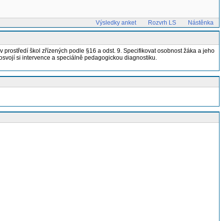
Výsledky anket
Rozvrh LS
Nástěnka
a v prostředí škol zřízených podle §16 a odst. 9. Specifikovat osobnost žáka a jeho
osvojí si intervence a speciálně pedagogickou diagnostiku.