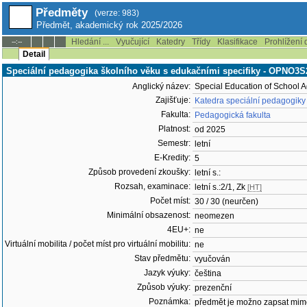
Předměty
(verze: 983)
Předmět, akademický rok 2025/2026
Hledání ...
Vyučující
Katedry
Třídy
Klasifikace
Prohlížení 
--:--
Detail
Speciální pedagogika školního věku s edukačními specifiky - OPNO3
Anglický název:
Special Education of School A
Zajišťuje:
Katedra speciální pedagogiky
Fakulta:
Pedagogická fakulta
Platnost:
od 2025
Semestr:
letní
E-Kredity:
5
Způsob provedení zkoušky:
letní s.:
Rozsah, examinace:
letní s.:2/1, Zk
[HT]
Počet míst:
30 / 30 (neurčen)
Minimální obsazenost:
neomezen
4EU+:
ne
Virtuální mobilita / počet míst pro virtuální mobilitu:
ne
Stav předmětu:
vyučován
Jazyk výuky:
čeština
Způsob výuky:
prezenční
Poznámka:
předmět je možno zapsat mim