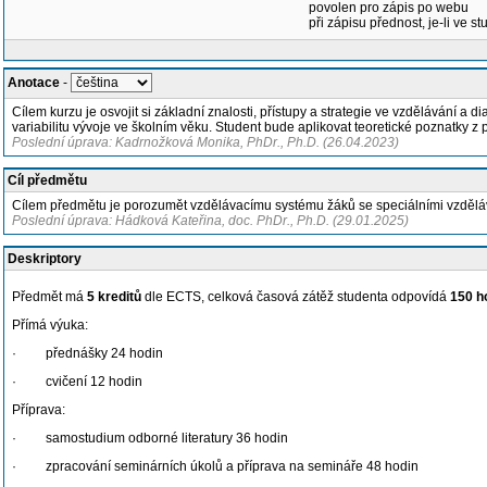
povolen pro zápis po webu
při zápisu přednost, je-li ve st
Anotace
-
Cílem kurzu je osvojit si základní znalosti, přístupy a strategie ve vzdělávání a 
variabilitu vývoje ve školním věku. Student bude aplikovat teoretické poznatky 
Poslední úprava: Kadrnožková Monika, PhDr., Ph.D. (26.04.2023)
Cíl předmětu
Cílem předmětu je porozumět vzdělávacímu systému žáků se speciálními vzděláv
Poslední úprava: Hádková Kateřina, doc. PhDr., Ph.D. (29.01.2025)
Deskriptory
Předmět má
5 kreditů
dle ECTS, celková časová zátěž studenta odpovídá
150 h
Přímá výuka:
· přednášky 24 hodin
· cvičení 12 hodin
Příprava:
· samostudium odborné literatury 36 hodin
· zpracování seminárních úkolů a příprava na semináře 48 hodin