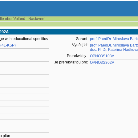
dle oborů/plánů
Nastavení
S202A
ge with educational specifics
Garant:
prof. PaedDr. Miroslava Bart
Vyučující:
 (41-KSP)
prof. PaedDr. Miroslava Bart
doc. PhDr. Kateřina Hádková
Prerekvizity :
OPNO3S103A
Je prerekvizitou pro:
OPNO3S302A
o plán