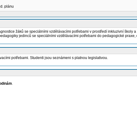
ud. plánu
diagnostice žáků se speciálními vzdělávacími potřebami v prostředí inkluzivní školy 
z pedagogiky jedinců se speciálními vzdělávacími potřebami do pedagogické praxe, 
acími potřebami. Studenti jsou seznámeni s platnou legislativou.
odinám
.