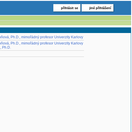
přihlásit se
jiné přihlášení
oňová, Ph.D., mimořádný profesor Univerzity Karlovy
oňová, Ph.D., mimořádný profesor Univerzity Karlovy
, Ph.D.