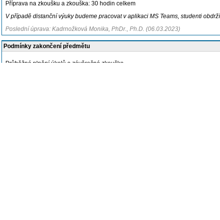
Příprava na zkoušku a zkouška: 30 hodin celkem
V případě distanční výuky budeme pracovat v aplikaci MS Teams, studenti obdr
Poslední úprava: Kadrnožková Monika, PhDr., Ph.D. (06.03.2023)
Podmínky zakončení předmětu
Průběžné plnění úkolů a závěrečná zkouška.
Poslední úprava: Hádková Kateřina, doc. PhDr., Ph.D. (29.01.2025)
Literatura
Povinná literatura
BARTOŇOVÁ, M., VÍTKOVÁ, M. et al.
Specifika ve vzdělávání žáků se speciálním
BARTOŇOVÁ, M.
Studentswithintellectual disability in inklusive educationsettings
BARTOŇOVÁ, M. (2019).
Speciálněpedagogická diagnostika a intervence u žáků
HÁDKOVÁ, Kateřina.
Člověk se sluchovým postižením
. 2., aktua
HÁJKOVÁ, V., STRNADOVÁ, I.
Inkluzívní vzdělávání. Teorie a praxe
. Praha: Gra
HORT, VL., HRDLIČKA, M., KOCOURKOVÁ, J., MALÁ, E. a kol.
Dětská a adolesce
JEDLIČKA, R., KOŤA, J. a kol.
Děti a mládež v obtížných životních situacích.
Prah
KALEJA, M.
Etopedická propedeutika v inkluzivní speciální pedagogice
. Ostrava