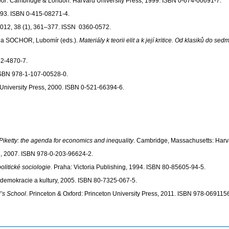
ior
. Cambridge & London: Harvard University Press, 1999. ISBN 0-674-00691-7.
993. ISBN 0-415-08271-4.
2012, 38 (1), 361–377. ISSN 0360-0572.
TÝŽ a SOCHOR, Lubomír (eds.).
Materiály k teorii elit a k její kritice. Od klasiků do sed
42-4870-7.
ISBN 978-1-107-00528-0.
University Press, 2000. ISBN 0-521-66394-6.
 Piketty: the agenda for economics and inequality
. Cambridge, Massachusetts: Harv
, 2007. ISBN 978-0-203-96624-2.
olitické sociologie
. Praha: Victoria Publishing, 1994. ISBN 80-85605-94-5.
 demokracie a kultury, 2005. ISBN 80-7325-067-5.
l’s School
. Princeton & Oxford: Princeton University Press, 2011. ISBN 978-069115