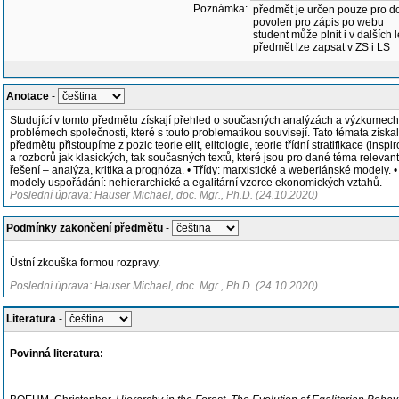
Poznámka:
předmět je určen pouze pro d
povolen pro zápis po webu
student může plnit i v dalších 
předmět lze zapsat v ZS i LS
Anotace
-
Studující v tomto předmětu získají přehled o současných analýzách a výzkumech soc
problémech společnosti, které s touto problematikou souvisejí. Tato témata získa
předmětu přistoupíme z pozic teorie elit, elitologie, teorie třídní stratifikace
a rozborů jak klasických, tak současných textů, které jsou pro dané téma releva
řešení – analýza, kritika a prognóza. • Třídy: marxistické a weberiánské modely. • E
modely uspořádání: nehierarchické a egalitární vzorce ekonomických vztahů.
Poslední úprava: Hauser Michael, doc. Mgr., Ph.D. (24.10.2020)
Podmínky zakončení předmětu
-
Ústní zkouška formou rozpravy.
Poslední úprava: Hauser Michael, doc. Mgr., Ph.D. (24.10.2020)
Literatura
-
Povinná literatura: