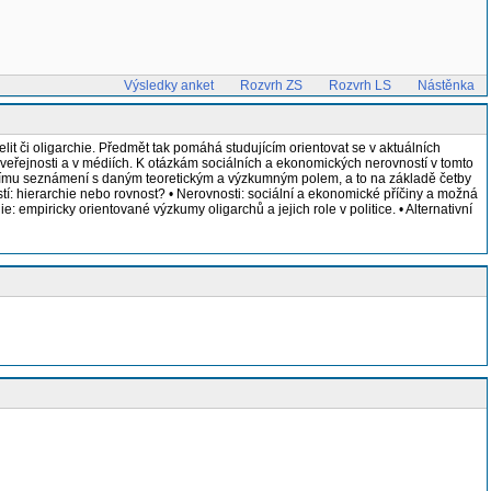
Výsledky anket
Rozvrh ZS
Rozvrh LS
Nástěnka
lit či oligarchie. Předmět tak pomáhá studujícím orientovat se v aktuálních
é veřejnosti a v médiích. K otázkám sociálních a ekonomických nerovností v tomto
 hlubšímu seznámení s daným teoretickým a výzkumným polem, a to na základě četby
tí: hierarchie nebo rovnost? • Nerovnosti: sociální a ekonomické příčiny a možná
ie: empiricky orientované výzkumy oligarchů a jejich role v politice. • Alternativní