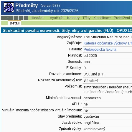
Předměty
(verze: 983)
Předmět, akademický rok 2025/2026
Hledání ...
Vyučující
Katedry
Třídy
Klasifikace
Prohlížení 
--:--
Detail
Strukturální povaha nerovností: třídy, elity a oligarchie (FLÚ) - OPDX
Anglický název:
The Structural Nature of Inequa
Zajišťuje:
Katedra občanské výchovy a f
Fakulta:
Pedagogická fakulta
Platnost:
od 2025
Semestr:
oba
E-Kredity:
0
Rozsah, examinace:
0/0, Jiné
[HT]
Rozsah za akademický rok:
8
[hodiny]
Počet míst:
zimní:neurčen / neurčen (neu
letní:neurčen / neurčen (neur
Minimální obsazenost:
neomezen
4EU+:
ne
Virtuální mobilita / počet míst pro virtuální mobilitu:
ne
Stav předmětu:
vyučován
Jazyk výuky:
angličtina
Způsob výuky:
kombinovaný