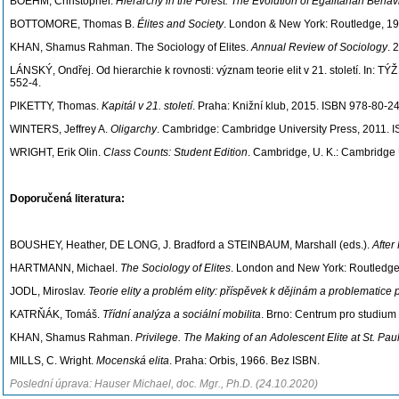
BOEHM, Christopher.
Hierarchy in the Forest. The Evolution of Egalitarian Behav
BOTTOMORE, Thomas B.
Élites and Society
. London & New York: Routledge, 1
KHAN, Shamus Rahman. The Sociology of Elites.
Annual Review of Sociology
. 
LÁNSKÝ, Ondřej. Od hierarchie k rovnosti: význam teorie elit v 21. století. In: 
552-4.
PIKETTY, Thomas.
Kapitál v 21. století
. Praha: Knižní klub, 2015. ISBN 978-80-2
WINTERS, Jeffrey A.
Oligarchy
. Cambridge: Cambridge University Press, 2011. 
WRIGHT, Erik Olin.
Class Counts: Student Edition
. Cambridge, U. K.: Cambridge 
Doporučená literatura:
BOUSHEY, Heather, DE LONG, J. Bradford a STEINBAUM, Marshall (eds.).
After
HARTMANN, Michael.
The Sociology of Elites
. London and New York: Routledge
JODL, Miroslav.
Teorie elity a problém elity: příspěvek k dějinám a problematice p
KATRŇÁK, Tomáš.
Třídní analýza a sociální mobilita
. Brno: Centrum pro studium
KHAN, Shamus Rahman.
Privilege. The Making of an Adolescent Elite at St. Pau
MILLS, C. Wright.
Mocenská elita
. Praha: Orbis, 1966. Bez ISBN.
Poslední úprava: Hauser Michael, doc. Mgr., Ph.D. (24.10.2020)