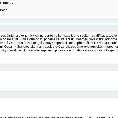
oktorandy
letech
iálních a ekonomických nerovností v kontextu teorie sociální stratifikace, teorie e
la po roce 2008 na aktuálnosti, přičemž se stala diskutovanými také v širší odborn
 (inspirované Weberem či Marxem) či analýz oligarchií. Tento předmět se tak věnuje
ntní. Obsah: • Sociologické a antropologické zdroje sociálně-ekonomických nerovnos
lity: rozdíl mezi kriticko-deskriptivním pojetím a normativní koncepcí elit. • Oligarch