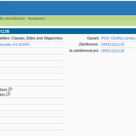
dle oborů/plánů
Nastavení
1O113B
lities: Classes, Elites and Oligarchies
Garant:
PhDr. Ondřej Lánský,
Záměnnost :
ilosofie (41-KOVF)
OPDX1O113F
Je záměnnost pro:
OPDX1O113F
rčen)
čen)