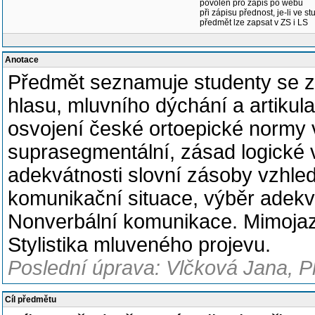
povolen pro zápis po webu
při zápisu přednost, je-li ve st
předmět lze zapsat v ZS i LS
Anotace
Předmět seznamuje studenty se zá
hlasu, mluvního dýchání a artikul
osvojení české ortoepické normy v
suprasegmentální, zásad logické 
adekvátnosti slovní zásoby vzhl
komunikační situace, výběr adekv
Nonverbální komunikace. Mimojaz
Stylistika mluveného projevu.
Poslední úprava: Vlčková Jana, P
Cíl předmětu