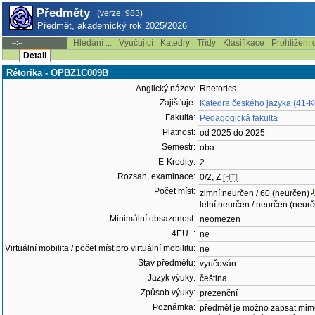
Předměty
(verze: 983)
Předmět, akademický rok 2025/2026
Hledání ...
Vyučující
Katedry
Třídy
Klasifikace
Prohlížení 
--:--
Detail
Rétorika - OPBZ1C009B
Anglický název:
Rhetorics
Zajišťuje:
Katedra českého jazyka (41-
Fakulta:
Pedagogická fakulta
Platnost:
od 2025 do 2025
Semestr:
oba
E-Kredity:
2
Rozsah, examinace:
0/2, Z
[HT]
Počet míst:
zimní:neurčen / 60 (neurčen)
letní:neurčen / neurčen (neur
Minimální obsazenost:
neomezen
4EU+:
ne
Virtuální mobilita / počet míst pro virtuální mobilitu:
ne
Stav předmětu:
vyučován
Jazyk výuky:
čeština
Způsob výuky:
prezenční
Poznámka:
předmět je možno zapsat mim