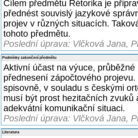
Cílem předmětu Rétorika je připra
přednést souvislý jazykové sprá
projev v různých situacích. Tako
tohoto předmětu.
Poslední úprava: Vlčková Jana, P
Podmínky zakončení předmětu
Aktivní účast na výuce, průběžné p
přednesení zápočtového projevu.
spisovně, v souladu s českými or
musí být prost hezitačních zvuků a
adekvátní komunikační situaci.
Poslední úprava: Vlčková Jana, P
Literatura