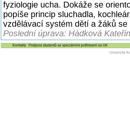
fyziologie ucha. Dokáže se oriento
popíše princip sluchadla, kochleá
vzdělávací systém dětí a žáků s
Poslední úprava: Hádková Kateřin
Kontakty
Podpora studentů se speciálními potřebami na UK
Univerzita K