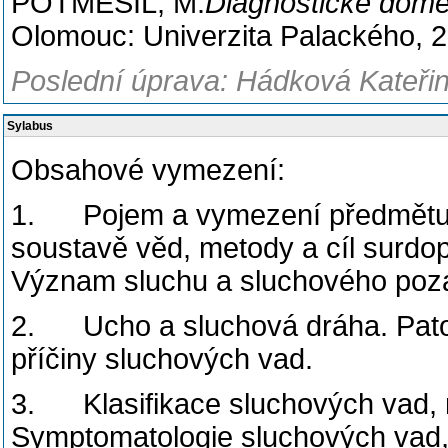
POTMĚŠIL, M.
Diagnostické domé
Olomouc: Univerzita Palackého, 
Poslední úprava: Hádková Kateřin
Sylabus
Obsahové vymezení:
1. Pojem a vymezení předmětu s
soustavě věd, metody a cíl surdo
Význam sluchu a sluchového poza
2. Ucho a sluchová dráha. Patol
příčiny sluchových vad.
3. Klasifikace sluchových vad, 
Symptomatologie sluchových vad, 