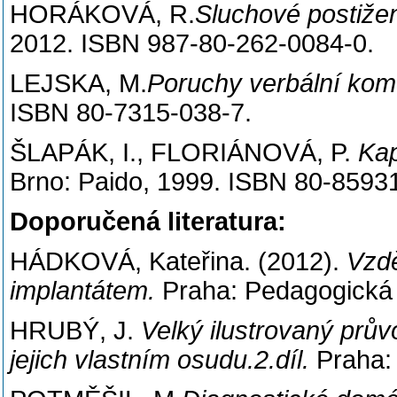
HORÁKOVÁ, R.
Sluchové postiže
2012. ISBN 987-80-262-0084-0.
LEJSKA, M.
Poruchy verbální komu
ISBN 80-7315-038-7.
ŠLAPÁK, I., FLORIÁNOVÁ, P.
Kap
Brno: Paido, 1999. ISBN 80-8593
Doporučená literatura:
HÁDKOVÁ, Kateřina. (2012).
Vzdě
implantátem.
Praha: Pedagogická
HRUBÝ, J.
Velký ilustrovaný prů
jejich vlastním osudu.2.díl.
Praha: