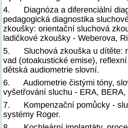
4. Diagnóza a diferenciální dia
pedagogická diagnostika sluchové
zkoušky: orientační sluchová zko
ladičkové zkoušky - Weberova, 
5. Sluchová zkouška u dítěte: 
vad (otoakustické emise), reflexn
dětská audiometrie slovní.
6. Audiometrie čistými tóny, slov
vyšetřování sluchu - ERA, BERA
7. Kompenzační pomůcky - sluch
systémy Roger.
8. Kochleární implantáty, proces