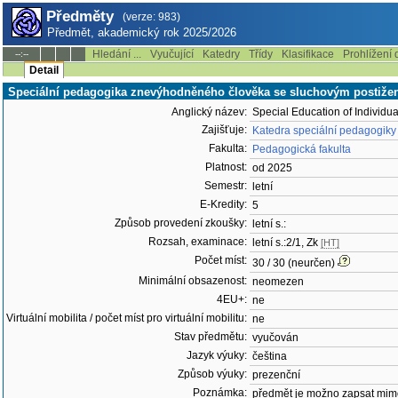
Předměty
(verze: 983)
Předmět, akademický rok 2025/2026
Hledání ...
Vyučující
Katedry
Třídy
Klasifikace
Prohlížení 
--:--
Detail
Speciální pedagogika znevýhodněného člověka se sluchovým postiž
Anglický název:
Special Education of Individu
Zajišťuje:
Katedra speciální pedagogiky
Fakulta:
Pedagogická fakulta
Platnost:
od 2025
Semestr:
letní
E-Kredity:
5
Způsob provedení zkoušky:
letní s.:
Rozsah, examinace:
letní s.:2/1, Zk
[HT]
Počet míst:
30 / 30 (neurčen)
Minimální obsazenost:
neomezen
4EU+:
ne
Virtuální mobilita / počet míst pro virtuální mobilitu:
ne
Stav předmětu:
vyučován
Jazyk výuky:
čeština
Způsob výuky:
prezenční
Poznámka:
předmět je možno zapsat mim