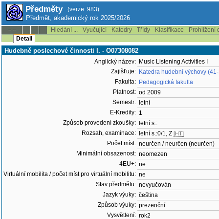
Předměty
(verze: 983)
Předmět, akademický rok 2025/2026
Hledání ...
Vyučující
Katedry
Třídy
Klasifikace
Prohlížení 
--:--
Detail
Hudebně poslechové činnosti I. - O07308082
Anglický název:
Music Listening Activities I
Zajišťuje:
Katedra hudební výchovy (41
Fakulta:
Pedagogická fakulta
Platnost:
od 2009
Semestr:
letní
E-Kredity:
1
Způsob provedení zkoušky:
letní s.:
Rozsah, examinace:
letní s.:0/1, Z
[HT]
Počet míst:
neurčen / neurčen (neurčen)
Minimální obsazenost:
neomezen
4EU+:
ne
Virtuální mobilita / počet míst pro virtuální mobilitu:
ne
Stav předmětu:
nevyučován
Jazyk výuky:
čeština
Způsob výuky:
prezenční
Vysvětlení:
rok2