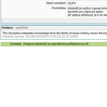
Staré označení:
HUPV
Poznámka:
předmět je možno zapsat mim
povolen pro zápis po webu
při zápisu přednost, je-li ve st
Anotace
- angličtina
The discipline integrates knowledge from the fields of music history, music theory,
Poslední úprava: SALAKOVA/PEDF.CUNI.CZ (31.07.2008)
Kontakty
Podpora studentů se speciálními potřebami na UK