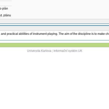
o plán
ud. plánu
 and practical abilities of instrument playing. The aim of the discipline is to make 
Univerzita Karlova
|
Informační systém UK