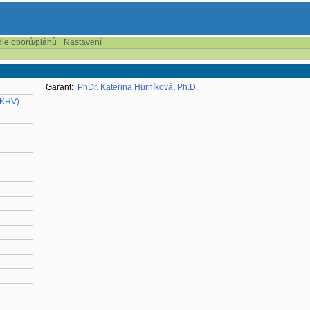
dle oborů/plánů
Nastavení
Garant:
PhDr. Kateřina Hurníková, Ph.D.
-KHV)