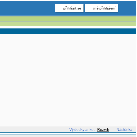
přihlásit se
jiné přihlášení
Výsledky anket
Rozvrh
Nástěnka