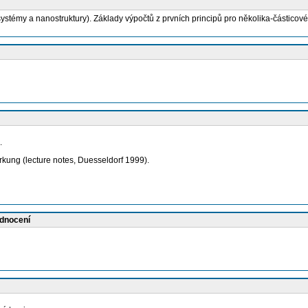
stémy a nanostruktury). Základy výpočtů z prvních principů pro několika-částicové
.
ung (lecture notes, Duesseldorf 1999).
odnocení