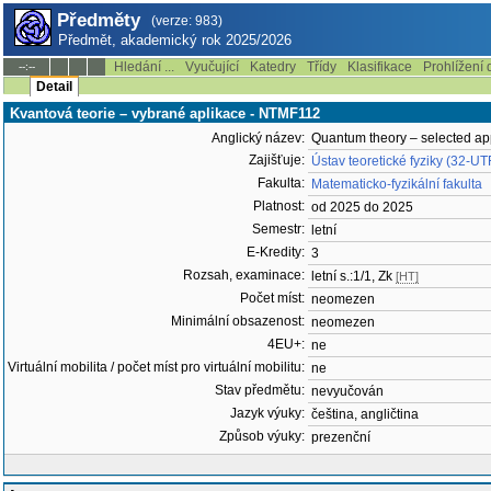
Předměty
(verze: 983)
Předmět, akademický rok 2025/2026
Hledání ...
Vyučující
Katedry
Třídy
Klasifikace
Prohlížení 
--:--
Detail
Kvantová teorie – vybrané aplikace - NTMF112
Anglický název:
Quantum theory – selected ap
Zajišťuje:
Ústav teoretické fyziky (32-UT
Fakulta:
Matematicko-fyzikální fakulta
Platnost:
od 2025 do 2025
Semestr:
letní
E-Kredity:
3
Rozsah, examinace:
letní s.:1/1, Zk
[HT]
Počet míst:
neomezen
Minimální obsazenost:
neomezen
4EU+:
ne
Virtuální mobilita / počet míst pro virtuální mobilitu:
ne
Stav předmětu:
nevyučován
Jazyk výuky:
čeština, angličtina
Způsob výuky:
prezenční