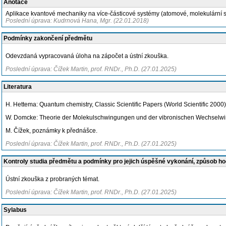
Anotace
Aplikace kvantové mechaniky na více-částicové systémy (atomové, molekulární sy
Poslední úprava: Kudrnová Hana, Mgr. (22.01.2018)
Podmínky zakončení předmětu
Odevzdaná vypracovaná úloha na zápočet a ústní zkouška.
Poslední úprava: Čížek Martin, prof. RNDr., Ph.D. (27.01.2025)
Literatura
H. Hettema: Quantum chemistry, Classic Scientific Papers (World Scientific 2000)
W. Domcke: Theorie der Molekulschwingungen und der vibronischen Wechselwirk
M. Čížek, poznámky k přednášce.
Poslední úprava: Čížek Martin, prof. RNDr., Ph.D. (27.01.2025)
Kontroly studia předmětu a podmínky pro jejich úspěšné vykonání, způsob h
Ústní zkouška z probraných témat.
Poslední úprava: Čížek Martin, prof. RNDr., Ph.D. (27.01.2025)
Sylabus