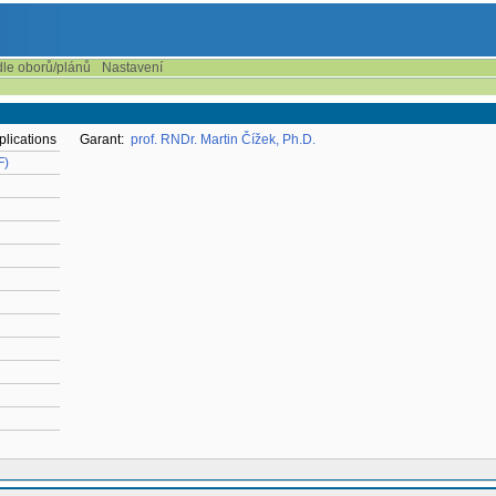
dle oborů/plánů
Nastavení
plications
Garant:
prof. RNDr. Martin Čížek, Ph.D.
F)