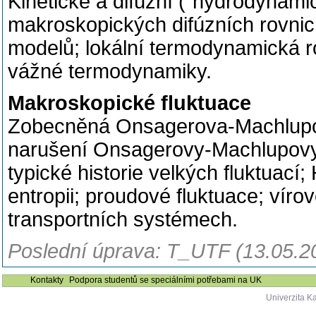
Kinetické a difúzní ("hydrodynami
makroskopických difúzních rovnic
modelů; lokální termodynamická r
vážné termodynamiky.
Makroskopické fluktuace
Zobecněná Onsagerova-Machlupova
narušení Onsagerovy-Machlupovy 
typické historie velkých fluktuací
entropii; proudové fluktuace; vír
transportních systémech.
Poslední úprava: T_UTF (13.05.2
Kontakty
Podpora studentů se speciálními potřebami na UK
Univerzita K