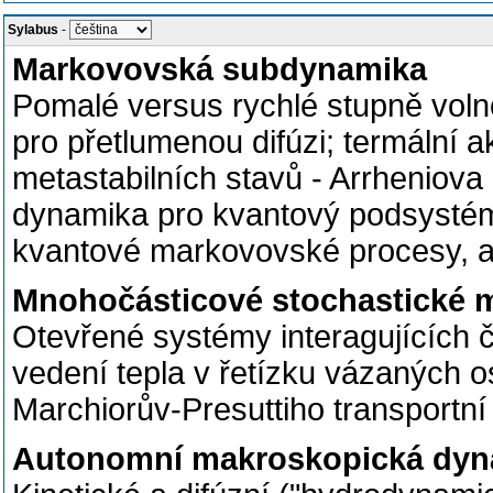
Sylabus
-
Markovovská subdynamika
Pomalé versus rychlé stupně vol
pro přetlumenou difúzi; termální
metastabilních stavů - Arrheniov
dynamika pro kvantový podsystém 
kvantové markovovské procesy, ap
Mnohočásticové stochastické 
Otevřené systémy interagujících 
vedení tepla v řetízku vázaných os
Marchiorův-Presuttiho transportní
Autonomní makroskopická dyn