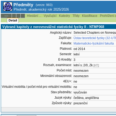
Předměty
(verze: 983)
Předmět, akademický rok 2025/2026
Hledání ...
Vyučující
Katedry
Třídy
Klasifikace
Prohlížení 
--:--
Detail
Vybrané kapitoly z nerovnovážné statistické fyziky II - NTMF068
Anglický název:
Selected Chapters on Nonequili
Zajišťuje:
Ústav teoretické fyziky (32-UT
Fakulta:
Matematicko-fyzikální fakulta
Platnost:
od 2014
Semestr:
letní
E-Kredity:
3
Rozsah, examinace:
letní s.:2/0, Zk
[HT]
Počet míst:
neomezen
Minimální obsazenost:
neomezen
4EU+:
ne
Virtuální mobilita / počet míst pro virtuální mobilitu:
ne
Stav předmětu:
vyučován
Jazyk výuky:
čeština, angličtina
Způsob výuky:
prezenční