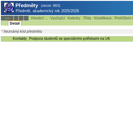
Předměty
(verze: 983)
Předmět, akademický rok 2025/2026
Hledání ...
Vyučující
Katedry
Třídy
Klasifikace
Prohlížení 
--:--
Detail
*
Neznámý kód předmětu
Kontakty
Podpora studentů se speciálními potřebami na UK