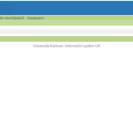
dle oborů/plánů
Nastavení
Univerzita Karlova
|
Informační systém UK