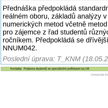
Přednáška předpokládá standardní 
reálném oboru, základů analýzy 
numerických metod včetně metod n
pro zájemce z řad studentů různýc
ročníkem. Předpokládá se dřívěj
NNUM042.
Poslední úprava: T_KNM (18.05.
Kontakty
Podpora studentů se speciálními potřebami na UK
Univerzita K