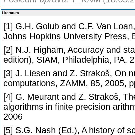
Literatura
[1] G.H. Golub and C.F. Van Loan, 
Johns Hopkins University Press, 
[2] N.J. Higham, Accuracy and stab
edition), SIAM, Philadelphia, PA, 
[3] J. Liesen and Z. Strakoš, On nu
computations, ZAMM, 85, 2005, p
[4] G. Meurant and Z. Strakoš, T
algorithms in finite precision arit
2006
[5] S.G. Nash (Ed.), A history of s