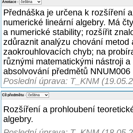
Anotace
-
Přednáška je určena k rozšíření 
numerické lineární algebry. Má čtyři
a numerické stability; rozšířit zn
zdůraznit analýzu chování metod a
zaokrouhlovacích chyb; na probíra
různými matematickými nástroji a 
absolvování předmětů NNUM006
Poslední úprava: T_KNM (19.05.
Cíl předmětu
-
Rozšíření a prohloubení teoretic
algebry.
Poslední úprava: T_KNM (18.05.