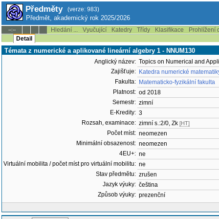
Předměty
(verze: 983)
Předmět, akademický rok 2025/2026
Hledání ...
Vyučující
Katedry
Třídy
Klasifikace
Prohlížení 
--:--
Detail
Témata z numerické a aplikované lineární algebry 1 - NNUM130
Anglický název:
Topics on Numerical and Appl
Zajišťuje:
Katedra numerické matematik
Fakulta:
Matematicko-fyzikální fakulta
Platnost:
od 2018
Semestr:
zimní
E-Kredity:
3
Rozsah, examinace:
zimní s.:2/0, Zk
[HT]
Počet míst:
neomezen
Minimální obsazenost:
neomezen
4EU+:
ne
Virtuální mobilita / počet míst pro virtuální mobilitu:
ne
Stav předmětu:
zrušen
Jazyk výuky:
čeština
Způsob výuky:
prezenční