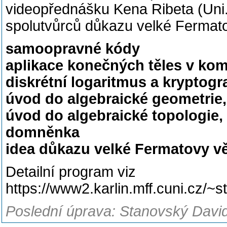
videopřednášku Kena Ribeta (Uni. 
spolutvůrců důkazu velké Fermato
samoopravné kódy
aplikace konečných těles v kombi
diskrétní logaritmus a kryptogr
úvod do algebraické geometrie, 
úvod do algebraické topologie,
domněnka
idea důkazu velké Fermatovy v
Detailní program viz
https://www2.karlin.mff.cuni.cz/
Poslední úprava: Stanovský David