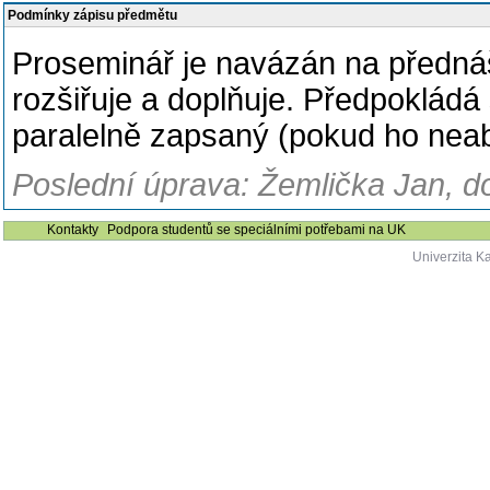
Podmínky zápisu předmětu
Proseminář je navázán na předná
rozšiřuje a doplňuje. Předpoklád
paralelně zapsaný (pokud ho neab
Poslední úprava: Žemlička Jan, do
Kontakty
Podpora studentů se speciálními potřebami na UK
Univerzita K