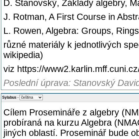
D. Stanovský, Základy algebry, M
J. Rotman, A First Course in Abstr
L. Rowen, Algebra: Groups, Rings
různé materiály k jednotlivých sp
wikipedia)
viz https://www2.karlin.mff.cuni.
Poslední úprava: Stanovský David
Sylabus
-
Cílem Prosemináře z algebry (NMA
probíraná na kurzu Algebra (NMAG
jiných oblastí. Proseminář bude o