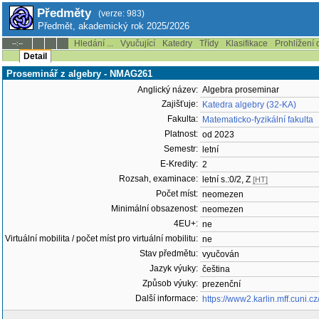
Předměty
(verze: 983)
Předmět, akademický rok 2025/2026
Hledání ...
Vyučující
Katedry
Třídy
Klasifikace
Prohlížení 
--:--
Detail
Proseminář z algebry - NMAG261
Anglický název:
Algebra proseminar
Zajišťuje:
Katedra algebry (32-KA)
Fakulta:
Matematicko-fyzikální fakulta
Platnost:
od 2023
Semestr:
letní
E-Kredity:
2
Rozsah, examinace:
letní s.:0/2, Z
[HT]
Počet míst:
neomezen
Minimální obsazenost:
neomezen
4EU+:
ne
Virtuální mobilita / počet míst pro virtuální mobilitu:
ne
Stav předmětu:
vyučován
Jazyk výuky:
čeština
Způsob výuky:
prezenční
Další informace:
https://www2.karlin.mff.cuni.