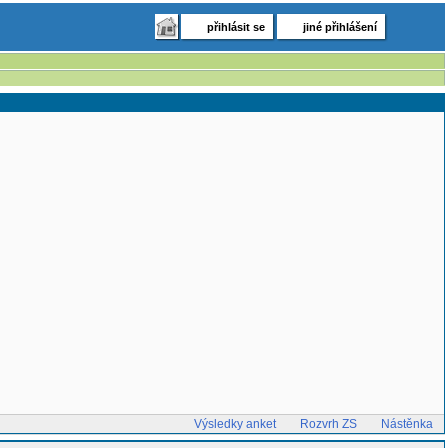
přihlásit se
jiné přihlášení
Výsledky anket
Rozvrh ZS
Nástěnka