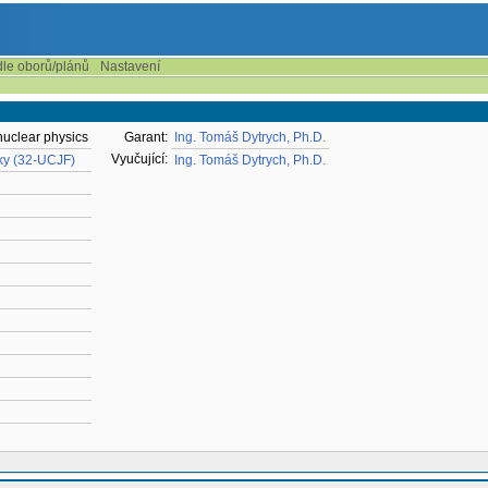
dle oborů/plánů
Nastavení
nuclear physics
Garant:
Ing. Tomáš Dytrych, Ph.D.
Vyučující:
iky (32-UCJF)
Ing. Tomáš Dytrych, Ph.D.