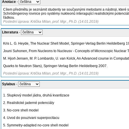
Anotace
-
Cílem předmětu je seznámit studenty se současnými metodami a nástroji, které se 
Schrödingerovy rovnice pro systémy nukleonů interagující realistickými potenciá
řádkou.
Poslední úprava: Krtička Milan, prof. Mgr., Ph.D. (14.01.2019)
Literatura
-
Kris L. G. Heyde, The Nuclear Shell Model, Springer-Verlag Berlin Heildelberg 1
Jouni Suhonen, From Nucleons to Nucleusv - Concepts of Microscopic Nuclear Th
M. Hjort-Jensen, M. P. Lombardo, U. van Kolck, An Advanced course in Computati
Quarks to Neutron Stars), Springer-Verlag Berlin Heildelberg 2007.
Poslední úprava: Krtička Milan, prof. Mgr., Ph.D. (14.01.2019)
Sylabus
-
1. Slupkový model jádra, druhá kvantizace
2. Realistické jaderné potenciály
3. No-core shell model
4. Uvod do pouzivani superpocitacu
5. Symmetry-adapted no-core shell model