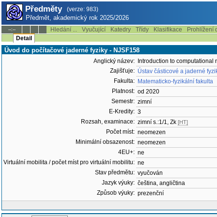
Předměty
(verze: 983)
Předmět, akademický rok 2025/2026
Hledání ...
Vyučující
Katedry
Třídy
Klasifikace
Prohlížení 
--:--
Detail
Úvod do počítačové jaderné fyziky - NJSF158
Anglický název:
Introduction to computational 
Zajišťuje:
Ústav částicové a jaderné fyz
Fakulta:
Matematicko-fyzikální fakulta
Platnost:
od 2020
Semestr:
zimní
E-Kredity:
3
Rozsah, examinace:
zimní s.:1/1, Zk
[HT]
Počet míst:
neomezen
Minimální obsazenost:
neomezen
4EU+:
ne
Virtuální mobilita / počet míst pro virtuální mobilitu:
ne
Stav předmětu:
vyučován
Jazyk výuky:
čeština, angličtina
Způsob výuky:
prezenční