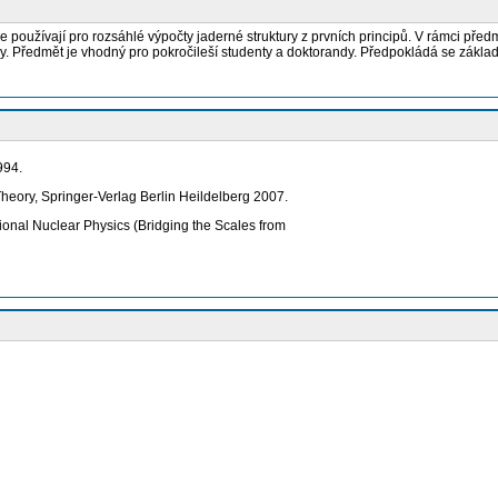
používají pro rozsáhlé výpočty jaderné struktury z prvních principů. V rámci předmě
ly. Předmět je vhodný pro pokročileší studenty a doktorandy. Předpokládá se zákla
994.
eory, Springer-Verlag Berlin Heildelberg 2007.
onal Nuclear Physics (Bridging the Scales from