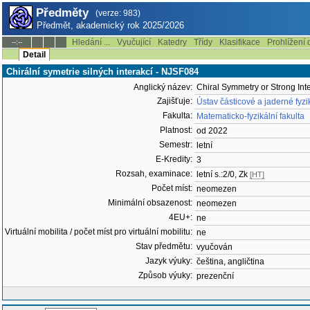
Předměty
(verze: 983)
Předmět, akademický rok 2025/2026
Hledání ...
Vyučující
Katedry
Třídy
Klasifikace
Prohlížení 
--:--
Detail
Chirální symetrie silných interakcí - NJSF084
Anglický název:
Chiral Symmetry or Strong Int
Zajišťuje:
Ústav částicové a jaderné fyz
Fakulta:
Matematicko-fyzikální fakulta
Platnost:
od 2022
Semestr:
letní
E-Kredity:
3
Rozsah, examinace:
letní s.:2/0, Zk
[HT]
Počet míst:
neomezen
Minimální obsazenost:
neomezen
4EU+:
ne
Virtuální mobilita / počet míst pro virtuální mobilitu:
ne
Stav předmětu:
vyučován
Jazyk výuky:
čeština, angličtina
Způsob výuky:
prezenční