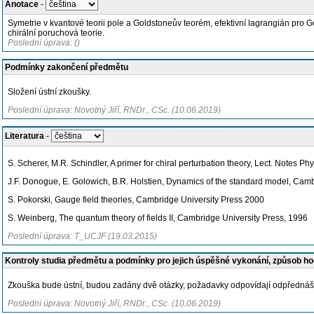
Anotace
-
Symetrie v kvantové teorii pole a Goldstoneův teorém, efektivní lagrangián pro 
chirální poruchová teorie.
Poslední úprava: ()
Podmínky zakončení předmětu
Složení ústní zkoušky.
Poslední úprava: Novotný Jiří, RNDr., CSc. (10.06.2019)
Literatura
-
S. Scherer, M.R. Schindler, A primer for chiral perturbation theory, Lect. Notes Ph
J.F. Donogue, E. Golowich, B.R. Holstien, Dynamics of the standard model, Cam
S. Pokorski, Gauge field theories, Cambridge University Press 2000
S. Weinberg, The quantum theory of fields II, Cambridge University Press, 1996
Poslední úprava: T_UCJF (19.03.2015)
Kontroly studia předmětu a podmínky pro jejich úspěšné vykonání, způsob h
Zkouška bude ústní, budou zadány dvě otázky, požadavky odpovídají odpřednáš
Poslední úprava: Novotný Jiří, RNDr., CSc. (10.06.2019)