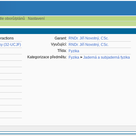
dle oborů/plánů
Nastavení
eractions
Garant:
RNDr. Jiří Novotný, CSc.
Vyučující:
iky (32-UCJF)
RNDr. Jiří Novotný, CSc.
Třída:
Fyzika
Kategorizace předmětu:
Fyzika
>
Jaderná a subjaderná fyzika