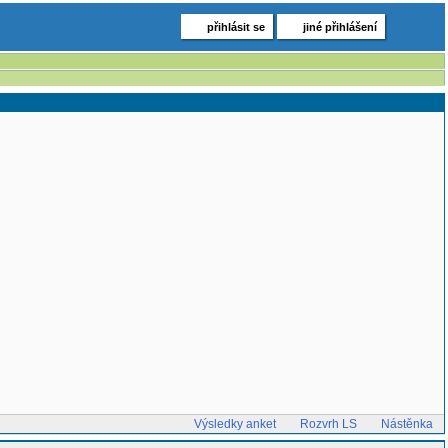
přihlásit se
jiné přihlášení
Výsledky anket
Rozvrh LS
Nástěnka