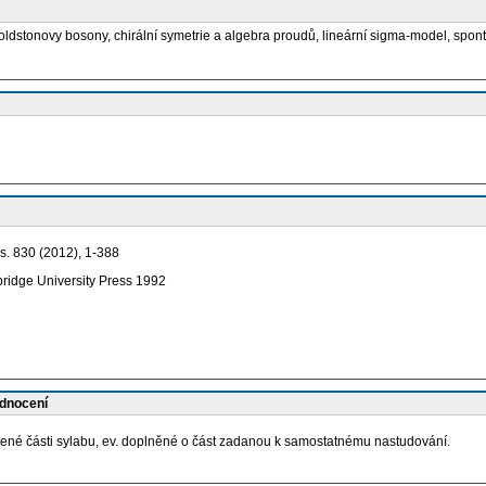
Goldstonovy bosony, chirální symetrie a algebra proudů, lineární sigma-model, spon
ys. 830 (2012), 1-388
bridge University Press 1992
odnocení
ené části sylabu, ev. doplněné o část zadanou k samostatnému nastudování.