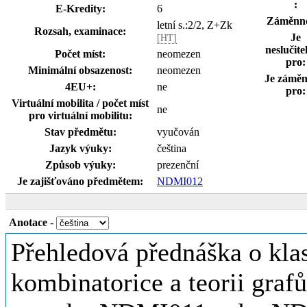
:
E-Kredity:
6
Záměnno
letní s.:2/2, Z+Zk
Rozsah, examinace:
Je
[HT]
neslučite
Počet míst:
neomezen
pro:
Minimální obsazenost:
neomezen
Je záměn
4EU+:
ne
pro:
Virtuální mobilita / počet míst
ne
pro virtuální mobilitu:
Stav předmětu:
vyučován
Jazyk výuky:
čeština
Způsob výuky:
prezenční
Je zajišťováno předmětem:
NDMI012
Anotace
-
Přehledová přednáška o kla
kombinatorice a teorii grafů