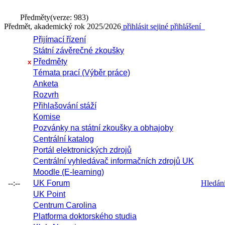
Předměty
(verze: 983)
Předmět, akademický rok 2025/2026
přihlásit se
jiné přihlášení
Přijímací řízení
Státní závěrečné zkoušky
Předměty
x
Témata prací (Výběr práce)
Anketa
Rozvrh
Přihlašování stáží
Komise
Pozvánky na státní zkoušky a obhajoby
Centrální katalog
Portál elektronických zdrojů
Centrální vyhledávač informačních zdrojů UK
Moodle (E-learning)
--:--
UK Forum
Hledání 
UK Point
Centrum Carolina
Platforma doktorského studia