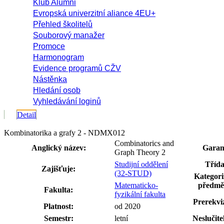
Klub Alumni
Evropská univerzitní aliance 4EU+
Přehled školitelů
Souborový manažer
Promoce
Harmonogram
Evidence programů CŽV
Nástěnka
Hledání osob
Vyhledávání loginů
Detail
Kombinatorika a grafy 2 - NDMX012
Combinatorics and
Anglický název:
Garan
Graph Theory 2
Studijní oddělení
Třída
Zajišťuje:
(32-STUD)
Kategori
Matematicko-
předmě
Fakulta:
fyzikální fakulta
Prerekviz
Platnost:
od 2020
Semestr:
letní
Neslučite