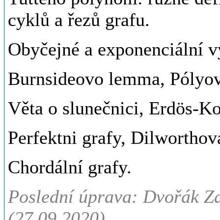
cyklů a řezů grafu.
Obyčejné a exponenciální vy
Burnsideovo lemma, Pólyova
Věta o slunečnici, Erdös-K
Perfektni grafy, Dilworthov
Chordální grafy.
Poslední úprava: Dvořák Zd
(27.09.2020)