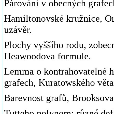
Párování v obecných grafec
Hamiltonovské kružnice, O
uzávěr.
Plochy vyššího rodu, zobec
Heawoodova formule.
Lemma o kontrahovatelné hr
grafech, Kuratowského věta
Barevnost grafů, Brooksova 
Tutteho polynom: různé def