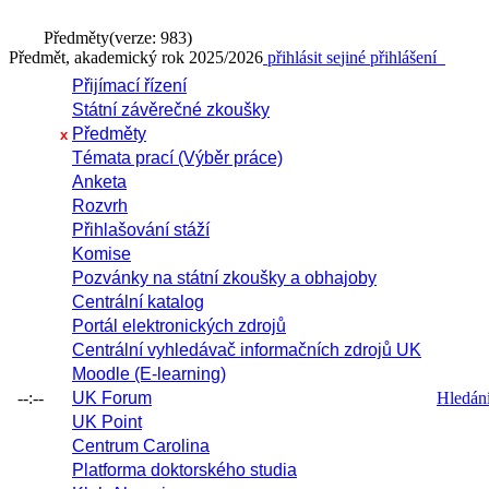
Předměty
(verze: 983)
Předmět, akademický rok 2025/2026
přihlásit se
jiné přihlášení
Přijímací řízení
Státní závěrečné zkoušky
Předměty
x
Témata prací (Výběr práce)
Anketa
Rozvrh
Přihlašování stáží
Komise
Pozvánky na státní zkoušky a obhajoby
Centrální katalog
Portál elektronických zdrojů
Centrální vyhledávač informačních zdrojů UK
Moodle (E-learning)
--:--
UK Forum
Hledání 
UK Point
Centrum Carolina
Platforma doktorského studia