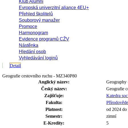
Klub Alumni
Evropská univerzitní aliance 4EU+
Přehled školitelů
Souborový manažer
Promoce
Harmonogram
Evidence programů CŽV
Nástěnka
Hledání osob
Vyhledávání loginů
Detail
Geografie cestovního ruchu - MZ340P80
Anglický název:
Geography 
Český název:
Geografie c
Zajišťuje:
Katedra soc
Fakulta:
Přírodověde
Platnost:
od 2024 do
Semestr:
zimní
E-Kredity:
5