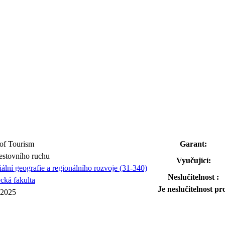
of Tourism
Garant:
estovního ruchu
Vyučující:
iální geografie a regionálního rozvoje (31-340)
Neslučitelnost :
cká fakulta
Je neslučitelnost pr
 2025