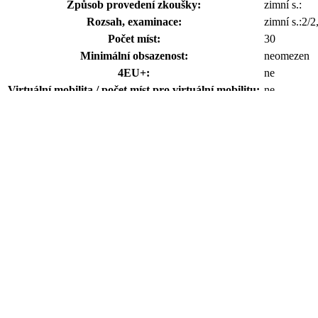
Způsob provedení zkoušky:
zimní s.:
Rozsah, examinace:
zimní s.:2/
Počet míst:
30
Minimální obsazenost:
neomezen
4EU+:
ne
Virtuální mobilita / počet míst pro virtuální mobilitu:
ne
Stav předmětu:
vyučován
Jazyk výuky:
čeština
Poznámka:
povolen pro
Anotace
Kurz geografie cestovního ruchu se orientuje na následující skupiny
Studium zákonitostí prostorových aspektů interakce mezi CR (rekreac
Zákonitosti a faktické rozmístění CR v oblastech různé hierarchie
Studium činitelů rozvoje CR, dopadů CR na přírodní, sociální, eko
Analýza vlivu CR na změny ve struktuře a rozmístění hospodářství v 
Vyhodnocuje oblasti z hlediska možných a vhodných forem CR s ohle
Teoreticko-metodologické a obecné aspekty geografie cestovního r
Regionální geografie CR světa
Regionální geografie CR Česka