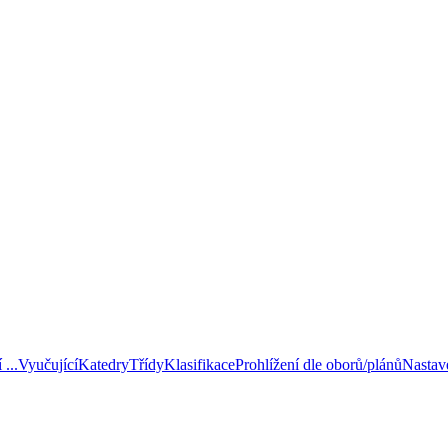
...
Vyučující
Katedry
Třídy
Klasifikace
Prohlížení dle oborů/plánů
Nastav