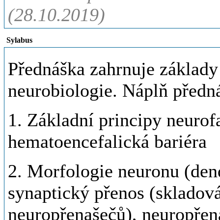
(28.10.2019)
Sylabus
Přednáška zahrnuje základy
neurobiologie. Náplň předná
1. Základní principy neurof
hematoencefalická bariéra
2. Morfologie neuronu (dend
synaptický přenos (skladová
neuropřenašečů), neuropře