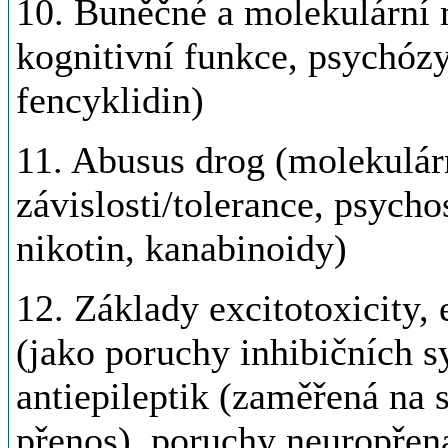
10. Buněčné a molekulární
kognitivní funkce, psychózy
fencyklidin)
11. Abusus drog (molekulá
závislosti/tolerance, psycho
nikotin, kanabinoidy)
12. Základy excitotoxicity, 
(jako poruchy inhibičních 
antiepileptik (zaměřená na
přenos), poruchy neuropřen