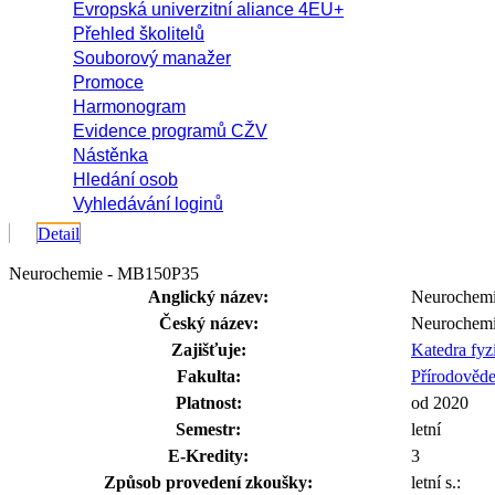
Evropská univerzitní aliance 4EU+
Přehled školitelů
Souborový manažer
Promoce
Harmonogram
Evidence programů CŽV
Nástěnka
Hledání osob
Vyhledávání loginů
Detail
Neurochemie - MB150P35
Anglický název:
Neurochemi
Český název:
Neurochem
Zajišťuje:
Katedra fyz
Fakulta:
Přírodověde
Platnost:
od 2020
Semestr:
letní
E-Kredity:
3
Způsob provedení zkoušky:
letní s.: