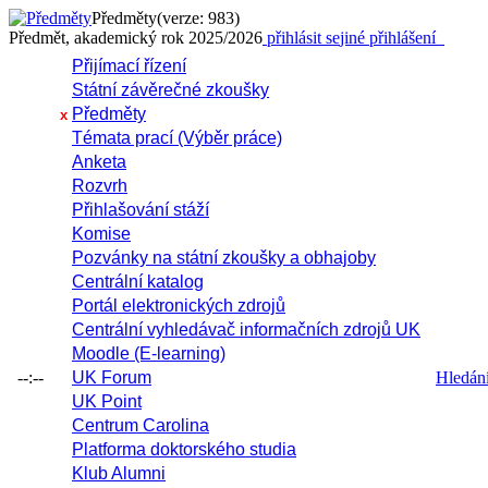
Předměty
(verze: 983)
Předmět, akademický rok 2025/2026
přihlásit se
jiné přihlášení
Přijímací řízení
Státní závěrečné zkoušky
Předměty
x
Témata prací (Výběr práce)
Anketa
Rozvrh
Přihlašování stáží
Komise
Pozvánky na státní zkoušky a obhajoby
Centrální katalog
Portál elektronických zdrojů
Centrální vyhledávač informačních zdrojů UK
Moodle (E-learning)
--:--
UK Forum
Hledání 
UK Point
Centrum Carolina
Platforma doktorského studia
Klub Alumni