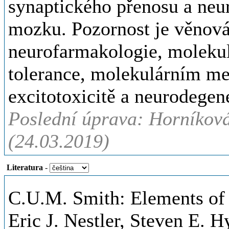
synaptického přenosu a ne
mozku. Pozornost je věnov
neurofarmakologie, molekulá
tolerance, molekulárním m
excitotoxicitě a neurodege
Poslední úprava: Horníková
(24.03.2019)
Literatura
-
C.U.M. Smith: Elements of
Eric J. Nestler, Steven E. 