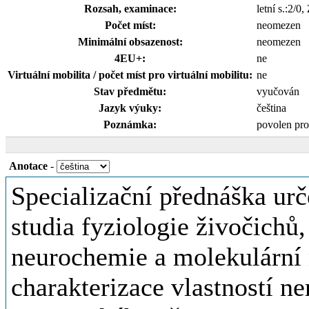
Rozsah, examinace:
letní s.:2/0
Počet míst:
neomezen
Minimální obsazenost:
neomezen
4EU+:
ne
Virtuální mobilita / počet míst pro virtuální mobilitu:
ne
Stav předmětu:
vyučován
Jazyk výuky:
čeština
Poznámka:
povolen pro
Anotace
-
Specializační přednáška ur
studia fyziologie živočichů,
neurochemie a molekulární 
charakterizace vlastností n