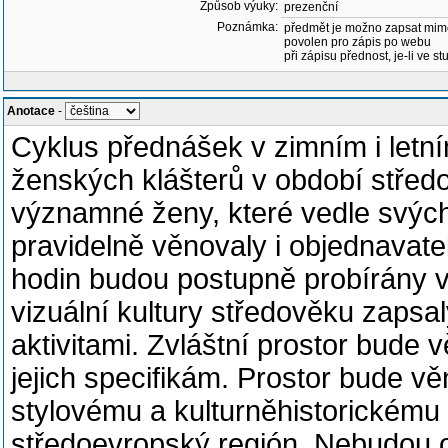
Způsob výuky:
prezenční
Poznámka:
předmět je možno zapsat mim
povolen pro zápis po webu
při zápisu přednost, je-li ve st
Anotace
-
Cyklus přednášek v zimním i letn
ženských klášterů v období středo
významné ženy, které vedle svých 
pravidelně věnovaly i objednavate
hodin budou postupně probírány v
vizuální kultury středověku zaps
aktivitami. Zvláštní prostor bude 
jejich specifikám. Prostor bude v
stylovému a kulturněhistorickému
středoevropský región. Nebudou o