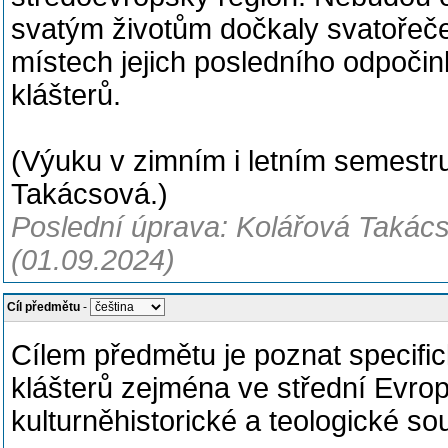
svatým životům dočkaly svatořeče
místech jejich posledního odpočin
klášterů.
(Výuku v zimním i letním semestru 
Takácsová.)
Poslední úprava: Kolářová Takácso
(01.09.2024)
Cíl předmětu
-
Cílem předmětu je poznat specific
klášterů zejména ve střední Evro
kulturněhistorické a teologické s