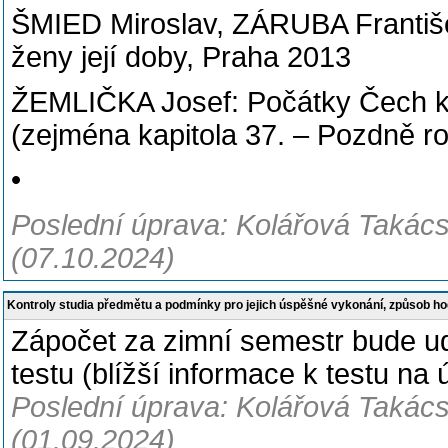
ŠMIED Miroslav, ZÁRUBA Františe
ženy její doby, Praha 2013
ŽEMLIČKA Josef: Počátky Čech k
(zejména kapitola 37. – Pozdně ro
•
Poslední úprava: Kolářová Takácso
(07.10.2024)
Kontroly studia předmětu a podmínky pro jejich úspěšné vykonání, způsob h
Zápočet za zimní semestr bude u
testu (blížší informace k testu na
Poslední úprava: Kolářová Takácso
(01.09.2024)