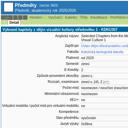
Předměty
(verze: 983)
Předmět, akademický rok 2025/2026
Hledání ...
Vyučující
Katedry
Třídy
Klasifikace
Prohlížení 
--:--
Detail
Vybrané kapitoly z dějin vizuální kultury středověku 1 - KDKU307
Anglický název:
Selected Chapters from the Me
Visual Culture 1
Zajišťuje:
Ústav dějin křesťanského um
Fakulta:
Katolická teologická fakulta
Platnost:
od 2025
Semestr:
zimní
E-Kredity:
2
Způsob provedení zkoušky:
zimní s.:
Rozsah, examinace:
zimní s.:2/0, Z
[HT]
Počet míst:
neomezen / neurčen (neurčen
Minimální obsazenost:
neomezen
4EU+:
ne
Virtuální mobilita / počet míst pro virtuální mobilitu:
ne
Kompetence:
Stav předmětu:
vyučován
Jazyk výuky:
čeština