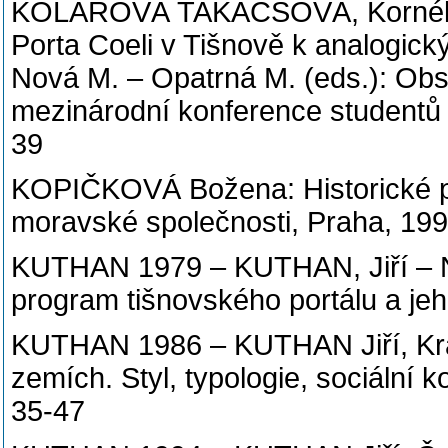
KOLÁŘOVÁ TAKÁCSOVÁ, Kornélia, 
Porta Coeli v Tišnově k analogick
Nová M. – Opatrná M. (eds.): Obs
mezinárodní konference studentů
39
KOPIČKOVÁ Božena: Historické p
moravské společnosti, Praha, 19
KUTHAN 1979 – KUTHAN, Jiří – 
program tišnovského portálu a je
KUTHAN 1986 – KUTHAN Jiří, Král
zemích. Styl, typologie, sociální
35-47