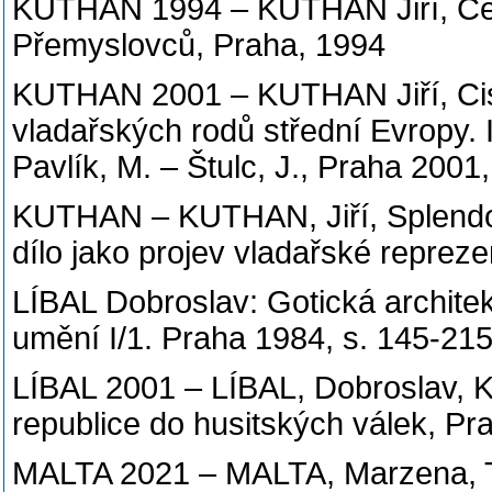
KUTHAN 1994 – KUTHAN Jiří, Čes
Přemyslovců, Praha, 1994
KUTHAN 2001 – KUTHAN Jiří, Cist
vladařských rodů střední Evropy. I
Pavlík, M. – Štulc, J., Praha 2001
KUTHAN – KUTHAN, Jiří, Splendo
dílo jako projev vladařské reprez
LÍBAL Dobroslav: Gotická architek
umění I/1. Praha 1984, s. 145-21
LÍBAL 2001 – LÍBAL, Dobroslav, K
republice do husitských válek, P
MALTA 2021 – MALTA, Marzena, Th