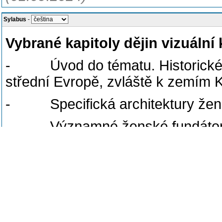
Sylabus
-
Vybrané kapitoly dějin vizuální
- Úvod do tématu. Historické so
střední Evropě, zvláště k zemím
- Specifická architektury žens
- Významné ženské fundátorky
ve střední Evropě
- Umělecko-historické souvislos
Evropě